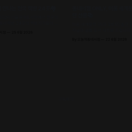
만나는 전국 책방 24곳🏘️
동네서점 ONLY, 머묾 세계
한 선물📚
 2026 서울국제도서전에서 전국의
 동네책방 24곳의 책방지기들이 고
머묾 세계문학 〈자아 3부작〉 출간
 철학으로 큐레이션한 추천책을 만
저널과 샘플 도서 세트를 드립니다. 
네서점
25 6월 2026
.
조, 정지우, 김선오 – 네 작가의 최
By 오늘의동네서점
22 6월 2026
록)
구독하기