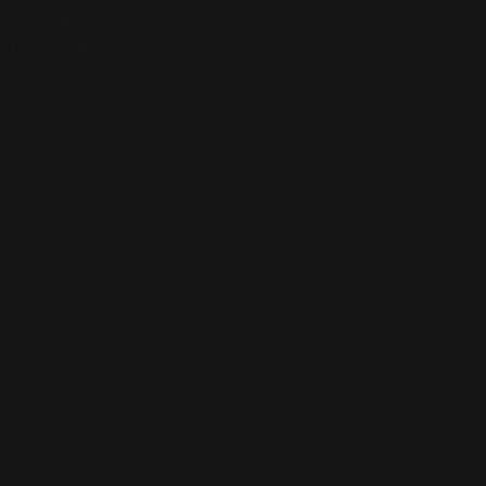
 아직 걸을만 하다.
미로 덮힐 때가 되면