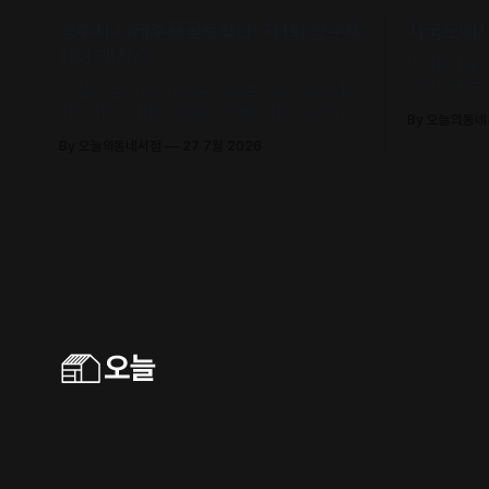
공주시·나태주풀꽃문학관, 제1회 공주북
서국도에서 
페어 개최🌰
어서오세요.
개성 넘치는
‘서점은 집, 책은 사람’을 주제로, 63개 출판사와
유의 안목과
지역 서점, 나태주·정호승·이병률 시인 등 작가와
By 오늘의동
날 수 있어요
독자가 직접 만나 함께 어우러지는 문학 축제로
By 오늘의동네서점
27 7월 2026
초대합니다.