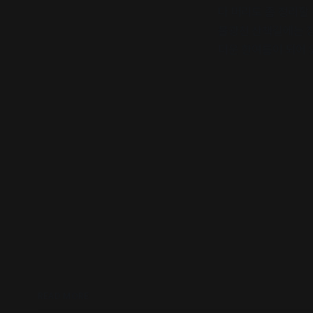
다 머리도 좀 정리할
불광천 산책길에는 장
더운 한여름이 되어 
READ MORE