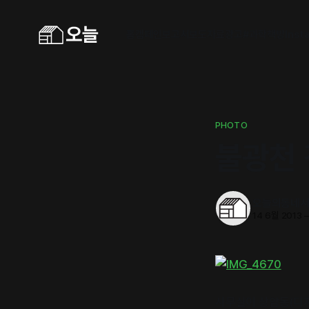
홈
캠페인
보고서
보도자료
광고
#과학책방
Inst
PHOTO
불광천
오늘의동네
14 6월 2013
사무실이 상암동(디지