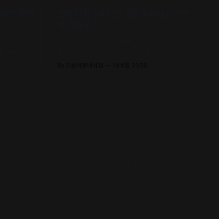
문학의 특별
올해 서점가에 남은 가장 눈부시고 찬란
한 기록🌿
 기념 퍼스널
타이완 서점대상 1위! 슬픔의 포말 위로 피어오
(김보영, 요
르는 구원의 에피파니, 《해풍주점》
신 에세이 수
By 오늘의동네서점
18 6월 2026
Powered by
Ghost