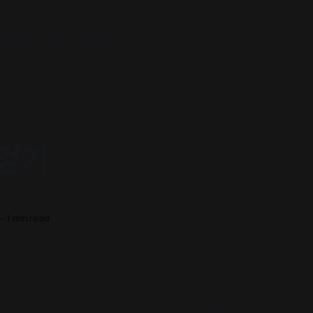
agram
Facebook
Youtube
 걷기
서점
—
1 min read
털미디어시티역)이다 보니 집이 있는 응암역에서 걸으면 40분~1시