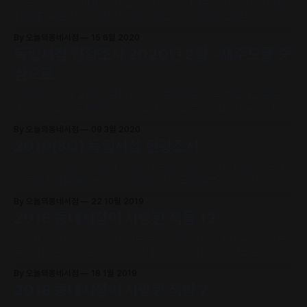
이 글은 한국출판마케팅연구소가 격주간 발간하는 〈기획회의〉 513호
‘ISSUE: 규모화되는 동네서점’섹션에 실린 기고글의 일부입니다. 기사
전문은 해당 잡지를 확인하세요. 자세히보기 kpm21.co.kr “독립 서점
By 오늘의동네서점
15 6월 2020
과 체인 서점 사이, 종합 서점으로 살아남기” 독립서점 현황조사를 통
독립서점 현황조사 2020년 2월 - 제주도를 중
해 톺아본 서점의 규모화 “독립 서점이 책만 팔아서 지속 가능할까?”
심으로
서울 을지로에 있는‘아크앤북 ARC. N. BOOK’
2020년 2월 말일까지 동네서점지도 등록 기준 전국 독립서점 증감추
세와 지역별, 제주특별자치도 시별과 취향별 독립서점 현황을 조사 집
계했습니다. 동네서점지도는 여러분의 제보로 함께 만들어갑니다. 지금
By 오늘의동네서점
09 3월 2020
전국의 가볼 만한 동네서점과 공공도서관, 작은도서관, 문화공간을 추
2019(3Q) 독립서점 현황조사
천해주세요. 최근 전염성 바이러스로 책방지기의 근심이 많습니다. 동
네서점을 찾아 SNS 메시지 또는 전화로 온라인 주문해보시면 어떨까
이 글은 한국출판문화협회가 발간하는 월간 〈출판문화〉 10월호 ‘포커
요? 도표 범례 2015년 9월
스: 동네서점을 돌아보다’섹션에 실린 기고글의 일부입니다. 기사 전문
은 해당 잡지를 확인하세요. ✓ 고칩니다: 〈안녕하세요, 오늘의 동네서
By 오늘의동네서점
22 10월 2019
점 The Neighborhood Bookshop Map Index〉의 발행예정일을
2018 동네서점이 사랑한 책들 12
제작 사정으로 기존의 2019년 11월 11일에서 2020년 01월 23일로
변경하오니 양해 바랍니다. “폐점을 알려드립니다.” 손님들이 헛걸음하
책방지기들의 올해의 추천도서는 무엇일까? 책을 선별하고 내보이는
지 않도록 이 소식을 널리
동네서점 운영자들은 올해 어떤 책을 읽고 추천했을까. 이들은 기성 출
판물에서 찾기 힘든 다양한 책을 소개하며 새로운 생태계를 형성해왔
By 오늘의동네서점
18 1월 2019
다. 설문에 참여한 동네서점 78곳이 꼽은 추천도서는 모두 197종이었
2018 동네서점이 사랑한 책방 7
다. 출판사를 겸하는 곳의 자기 추천은 제외했다. 이 중 여러 동네서점
이 꼽은 올해의 책 12종을 소개한다. 이 프로젝트는