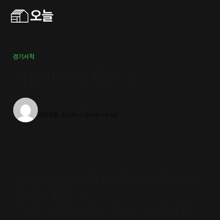
경기서적
기린이 아닌 모든 것
경기서적 호매실점
03 9월 2016
—
3 min read
이장욱 지음 (문학과지성사)
그녀가 젖은 눈을 손바닥으로 받으며
가만히 말했다.
“작은 사랑이 하나 지나간 느낌이었