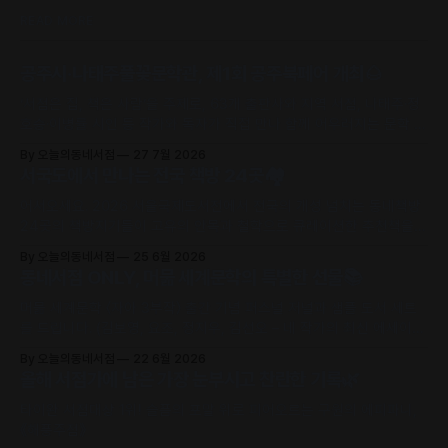
READ MORE
공주시·나태주풀꽃문학관, 제1회 공주북페어 개최🌰
‘서점은 집, 책은 사람’을 주제로, 63개 출판사와 지역 서점, 나태주·정
호승·이병률 시인 등 작가와 독자가 직접 만나 함께 어우러지는 문학 축
제로 초대합니다.
By 오늘의동네서점
27 7월 2026
서국도에서 만나는 전국 책방 24곳🏘️
어서오세요. 2026 서울국제도서전에서 전국의 개성 넘치는 동네책방
24곳의 책방지기들이 고유의 안목과 철학으로 큐레이션한 추천책을
만날 수 있어요.
By 오늘의동네서점
25 6월 2026
동네서점 ONLY, 머묾 세계문학의 특별한 선물📚
머묾 세계문학 〈자아 3부작〉 출간 기념 퍼스널 저널과 샘플 도서 세트
를 드립니다. (김보영, 요조, 정지우, 김선오 – 네 작가의 최신 에세이
수록)
By 오늘의동네서점
22 6월 2026
올해 서점가에 남은 가장 눈부시고 찬란한 기록🌿
타이완 서점대상 1위! 슬픔의 포말 위로 피어오르는 구원의 에피파니,
《해풍주점》