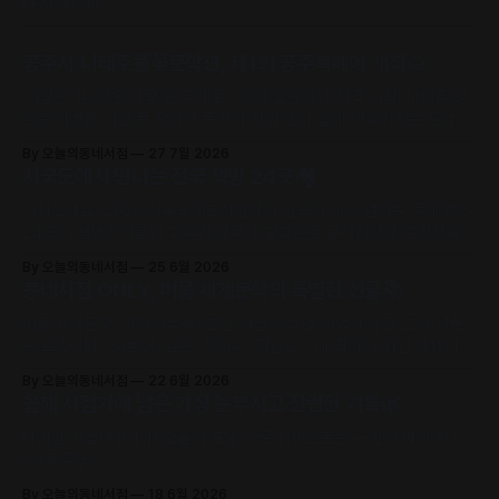
READ MORE
공주시·나태주풀꽃문학관, 제1회 공주북페어 개최🌰
‘서점은 집, 책은 사람’을 주제로, 63개 출판사와 지역 서점, 나태주·정
호승·이병률 시인 등 작가와 독자가 직접 만나 함께 어우러지는 문학 축
제로 초대합니다.
By 오늘의동네서점
27 7월 2026
서국도에서 만나는 전국 책방 24곳🏘️
어서오세요. 2026 서울국제도서전에서 전국의 개성 넘치는 동네책방
24곳의 책방지기들이 고유의 안목과 철학으로 큐레이션한 추천책을
만날 수 있어요.
By 오늘의동네서점
25 6월 2026
동네서점 ONLY, 머묾 세계문학의 특별한 선물📚
머묾 세계문학 〈자아 3부작〉 출간 기념 퍼스널 저널과 샘플 도서 세트
를 드립니다. (김보영, 요조, 정지우, 김선오 – 네 작가의 최신 에세이
수록)
By 오늘의동네서점
22 6월 2026
올해 서점가에 남은 가장 눈부시고 찬란한 기록🌿
타이완 서점대상 1위! 슬픔의 포말 위로 피어오르는 구원의 에피파니,
《해풍주점》
By 오늘의동네서점
18 6월 2026