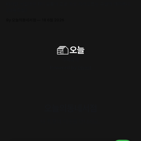
타이완 서점대상 1위! 슬픔의 포말 위로 피어오르는 구원의 에피파니,
《해풍주점》
By 오늘의동네서점
18 6월 2026
구독하기
Powered by
Ghost
오늘의동네서점
내 취향의 이웃을 만나세요.