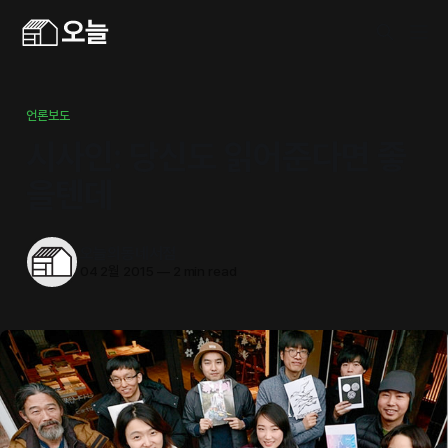
언론보도
시사인: 당신도 읽어준다면 좋
을텐데
오늘의동네서점
04 2월 2015
—
2 min read