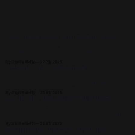
READ MORE
공주시·나태주풀꽃문학관, 제1회 공주북페어 개최🌰
‘서점은 집, 책은 사람’을 주제로, 63개 출판사와 지역 서점, 나태주·정
호승·이병률 시인 등 작가와 독자가 직접 만나 함께 어우러지는 문학 축
제로 초대합니다.
By 오늘의동네서점
27 7월 2026
서국도에서 만나는 전국 책방 24곳🏘️
어서오세요. 2026 서울국제도서전에서 전국의 개성 넘치는 동네책방
24곳의 책방지기들이 고유의 안목과 철학으로 큐레이션한 추천책을
만날 수 있어요.
By 오늘의동네서점
25 6월 2026
동네서점 ONLY, 머묾 세계문학의 특별한 선물📚
머묾 세계문학 〈자아 3부작〉 출간 기념 퍼스널 저널과 샘플 도서 세트
를 드립니다. (김보영, 요조, 정지우, 김선오 – 네 작가의 최신 에세이
수록)
By 오늘의동네서점
22 6월 2026
올해 서점가에 남은 가장 눈부시고 찬란한 기록🌿