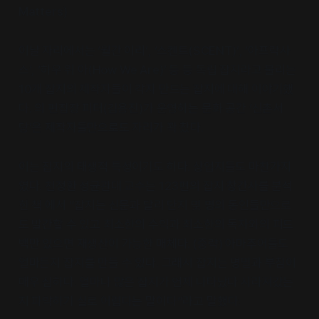
이날 자리에서는 ‘월간 이리’, ‘스켄트(SCENT)’, ‘아프락사
스’, ‘하우 위 아(How We Are)’ 등 등 독립 잡지라고 불리는
10개 잡지의 제작자들이 각자 만드는 잡지에 대해 이야기했
다. 의 편집장 피터(김용진)가 운영하는 문화 공간 ‘신촌서
당’은 제작자들만으로도 자리가 꽉 찼다.
이는 잡지의 태생적 특성이기도 하다. 상업지들도 마찬가지
였다. 천정환 성균관대 교수는 123편의 잡지 창간사를 분석
한 책 에서 “잡지는 신문과 달리 단지 몇 명의 동인들만으로
도 발간할 수 있고 최소한의 수익과 최소한의 독자와의 피드
백만 있으면 재생산이 가능한 매체다. (중략) 아마추어들도
얼마든지 잡지를 만들 수 있다. 그래서 잡지는 명멸과 부침이
매우 심하다. 얼마나 많은 잡지가 언제 나타났다 사라져갔는
지 파악하기 실로 어렵다는 말이다”라고 말했다.