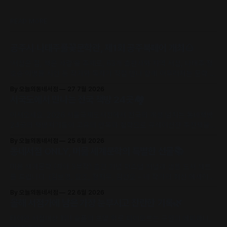
READ MORE
공주시·나태주풀꽃문학관, 제1회 공주북페어 개최🌰
‘서점은 집, 책은 사람’을 주제로, 63개 출판사와 지역 서점, 나태주·정
호승·이병률 시인 등 작가와 독자가 직접 만나 함께 어우러지는 문학 축
제로 초대합니다.
By 오늘의동네서점
27 7월 2026
서국도에서 만나는 전국 책방 24곳🏘️
어서오세요. 2026 서울국제도서전에서 전국의 개성 넘치는 동네책방
24곳의 책방지기들이 고유의 안목과 철학으로 큐레이션한 추천책을
만날 수 있어요.
By 오늘의동네서점
25 6월 2026
동네서점 ONLY, 머묾 세계문학의 특별한 선물📚
머묾 세계문학 〈자아 3부작〉 출간 기념 퍼스널 저널과 샘플 도서 세트
를 드립니다. (김보영, 요조, 정지우, 김선오 – 네 작가의 최신 에세이
수록)
By 오늘의동네서점
22 6월 2026
올해 서점가에 남은 가장 눈부시고 찬란한 기록🌿
타이완 서점대상 1위! 슬픔의 포말 위로 피어오르는 구원의 에피파니,