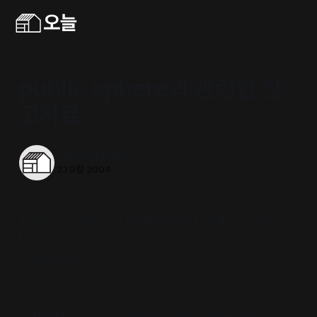
public sphere과 관련한 참
고자료
오늘의동네서점
23 9월 2004
1. The Internet as a political public sphere (Jens
Ulrich, PhD, Assistant Professor Aalborg
University)
2. The Blog and the Public Sphere: Blog and the