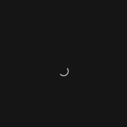
Public Sphere: Ilkka Tuomi
327049.pdf
343560.pdf