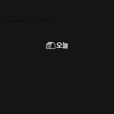
올해 서점가에 남은 가장 눈부시고 찬란한 기록🌿
타이완 서점대상 1위! 슬픔의 포말 위로 피어오르는 구원의 에피파니,
《해풍주점》
By 오늘의동네서점
18 6월 2026
구독하기
Powered by
Ghost
오늘의동네서점
내 취향의 이웃을 만나세요.