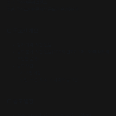
주최: 군산책문화발전소
주관: 군산초단편문학상 공모전 운영위원회
□ 공모전 개요
참가 자격: 제한 없음
공모 분야: 제한 없음(200자 원고지 1매~50매 내외의
초단편 문학)
응모 요건:
– 시: 3편 이상
– 수필, 소설, 희곡, 시나리오 등: 1편
□ 공모 일정
접수: 2024년 6월 15일(토)~8월 17일(토)