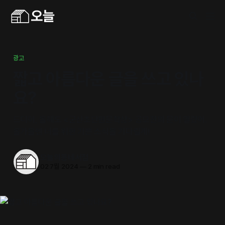
광고
짧고 아름다운 글을 쓰고 있나
요?
드디어, 올해도 <군산초단편문학상> 공모전의 문이 열렸어.
올가을엔 너를 위한 기쁜 소식을 기다릴게!
오늘의동네서점
02 7월 2024
—
2 min read