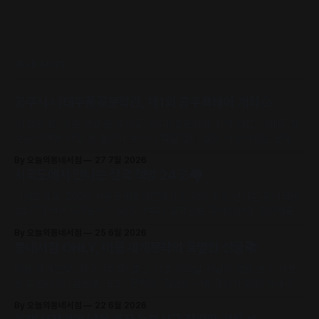
READ MORE
공주시·나태주풀꽃문학관, 제1회 공주북페어 개최🌰
‘서점은 집, 책은 사람’을 주제로, 63개 출판사와 지역 서점, 나태주·정
호승·이병률 시인 등 작가와 독자가 직접 만나 함께 어우러지는 문학 축
제로 초대합니다.
By 오늘의동네서점
27 7월 2026
서국도에서 만나는 전국 책방 24곳🏘️
어서오세요. 2026 서울국제도서전에서 전국의 개성 넘치는 동네책방
24곳의 책방지기들이 고유의 안목과 철학으로 큐레이션한 추천책을
만날 수 있어요.
By 오늘의동네서점
25 6월 2026
동네서점 ONLY, 머묾 세계문학의 특별한 선물📚
머묾 세계문학 〈자아 3부작〉 출간 기념 퍼스널 저널과 샘플 도서 세트
를 드립니다. (김보영, 요조, 정지우, 김선오 – 네 작가의 최신 에세이
수록)
By 오늘의동네서점
22 6월 2026