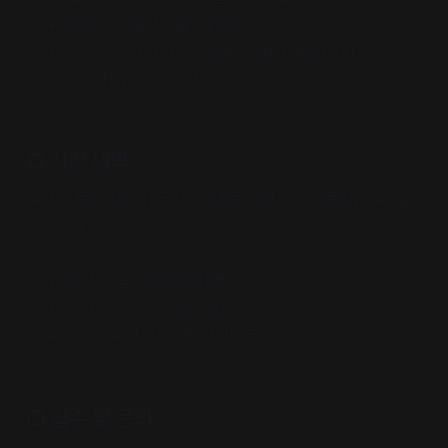
발표: 2024년 9월 24일(화)
공모전 홈페이지 www.gs-hyperaward.kr |
@gs.hyperaward
□ 시상 내역
수상 작품은 『제2회 군산초단편문학상 수상작품집』으로 출
간합니다.
대상: 상금 200만원(1명)
가작: 상금 50만원(3명)
응모우수상: 상금 10만원(5명)
□ 접수 및 문의