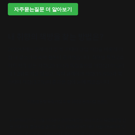
자주묻는질문 더 알아보기
내 취향의 책방을 찾는 방법은?
2022년에는 큐레이션 및 북 스테이 겸업 서점을 비롯해 서
점 내 글쓰기와 숙박 활동이 증가했습니다. 취향별 특징으로
커피·차가 있는 서점(29.1%)과 독립출판물 서점(21.0%)이
각 1·2위로 가장 많았고, 특히 큐레이션 서점(15.6%)과 북
스테이 서점(3.7%)이 증가한 점이 눈에 띄었습니다.
취향/활동별 독립서점 수 © 2022 동네서점 트렌드
※ 〈유어마인드〉는 서울 서대문구 연희동에 있는 국내 최초의 독립출판물 전
문 서점이다. 출판사를 겸하고 있다. 2009년부터 매년 서울아트북페어 '언
리미티드 에디션(UE, Unlimited Edition)'을 열어오고 있다. © 유어마인드