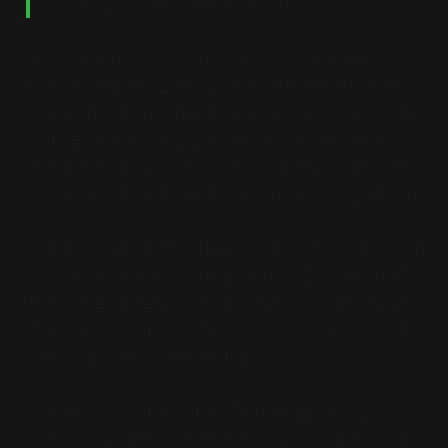
이보람 헬로인디북스 대표는 애주가
최근엔 술에 관한 책을 직접 쓰기도 했죠. 헬로인디북스 인스
타그램에 책이 아닌 술병(처럼 생겼지만 책방에서 파는 무알
콜 음료) 사진이 더 많이 올라오는 날이 있을 정도입니다. 책
방지기들 여럿이 모여 술을 마셨던 어느 날, 이보람 대표가
'책방지기가 의외로(?) 괜찮은 직업'이라고 말을 꺼냈습니다.
다른 업종과 비교해서 소위 진상 손님이 거의 없다는 겁니다.
그 자리에 있던 다른 책방지기들도 그 말에 매우 공감했죠. 이
뿐만 아니라, 자신이 좋아하는 술이나 음료를 책방에서 팔면
서 자신도 몰래 마실 수 있기 때문 아닐까요. 무더운 여름밤
독서와 어울리는 시원한 음료가 필요한 날엔 퇴근길에 헬로
인디북스를 한번 방문해 보면 어떨까요.
아래의 내용은 여러 책방지기로부터 전해 들은 내용을 종합
정리한 것으로, 절대적이거나 보편적으로 적용되지 않습니