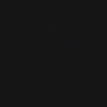
독립서점 변화 흐름도 © 동네서점 자주묻는질문
2010년부터 출현한 독립출판물 서점은 자신만의 개성을 바
탕으로 이웃과 소통 및 상생하며 다양성을 존중하는 공간으
로 자리 잡았습니다. 2015년경부터 독립서점이 언론의 관심
을 받기 시작했고, 2~30대가 방문해 인스타그램 등 SNS를
통한 입소문을 타면서 독립서점 개점 수가 급격히 증가했죠.
2020년부터는 독자는 더 쾌적하고 여유 있는 공간을 요구하
기 시작하죠. 인스타그램에 사진을 찍어 자랑할 만한 곳을 찾
아 다닙니다. 또한 서점업이 '생계형 적합 업종'으로 지정되어
대기업 서점의 신규 출점이 연 1개씩만 허용하게 되면서, 중
소 규모의 서점들이 백화점 등에 분점을 확장하는 등 규모를
키우기 시작했습니다. 따라서 휴·폐점하는 독립서점 수도 증
가했고, 지속가능성에 대한 의문을 품는 사람들도 많아졌습