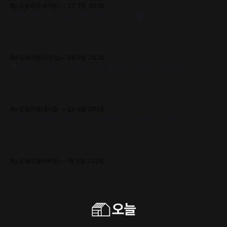
제로 초대합니다.
By 오늘의동네서점
27 7월 2026
서국도에서 만나는 전국 책방 24곳🏘️
어서오세요. 2026 서울국제도서전에서 전국의 개성 넘치는 동네책방
24곳의 책방지기들이 고유의 안목과 철학으로 큐레이션한 추천책을
만날 수 있어요.
By 오늘의동네서점
25 6월 2026
동네서점 ONLY, 머묾 세계문학의 특별한 선물📚
머묾 세계문학 〈자아 3부작〉 출간 기념 퍼스널 저널과 샘플 도서 세트
를 드립니다. (김보영, 요조, 정지우, 김선오 – 네 작가의 최신 에세이
수록)
By 오늘의동네서점
22 6월 2026
올해 서점가에 남은 가장 눈부시고 찬란한 기록🌿
타이완 서점대상 1위! 슬픔의 포말 위로 피어오르는 구원의 에피파니,
《해풍주점》
By 오늘의동네서점
18 6월 2026
구독하기