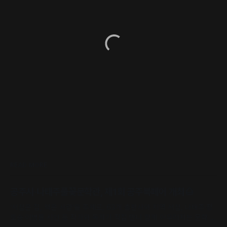
READ MORE
공주시·나태주풀꽃문학관, 제1회 공주북페어 개최🌰
‘서점은 집, 책은 사람’을 주제로, 63개 출판사와 지역 서점, 나태주·정
호승·이병률 시인 등 작가와 독자가 직접 만나 함께 어우러지는 문학 축