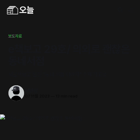
보도자료
e책보고 29호/ 의외로 괜찮은
동네서점
서울책보고 웹진 "동네 서점 이야기" 주제 기고글
남반장
07 11월 2023
—
13 min read