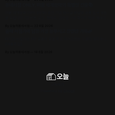
동네서점 ONLY, 머묾 세계문학의 특별한 선물📚
머묾 세계문학 〈자아 3부작〉 출간 기념 퍼스널 저널과 샘플 도서 세트
를 드립니다. (김보영, 요조, 정지우, 김선오 – 네 작가의 최신 에세이
수록)
By 오늘의동네서점
22 6월 2026
올해 서점가에 남은 가장 눈부시고 찬란한 기록🌿
타이완 서점대상 1위! 슬픔의 포말 위로 피어오르는 구원의 에피파니,
《해풍주점》
By 오늘의동네서점
18 6월 2026
구독하기
Powered by
Ghost