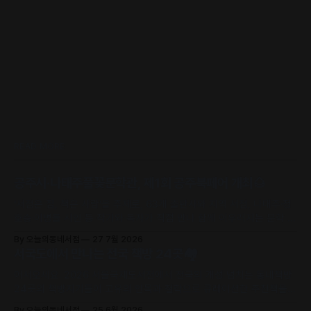
READ MORE
공주시·나태주풀꽃문학관, 제1회 공주북페어 개최🌰
‘서점은 집, 책은 사람’을 주제로, 63개 출판사와 지역 서점, 나태주·정
호승·이병률 시인 등 작가와 독자가 직접 만나 함께 어우러지는 문학 축
제로 초대합니다.
By 오늘의동네서점
27 7월 2026
서국도에서 만나는 전국 책방 24곳🏘️
어서오세요. 2026 서울국제도서전에서 전국의 개성 넘치는 동네책방
24곳의 책방지기들이 고유의 안목과 철학으로 큐레이션한 추천책을
만날 수 있어요.
By 오늘의동네서점
25 6월 2026