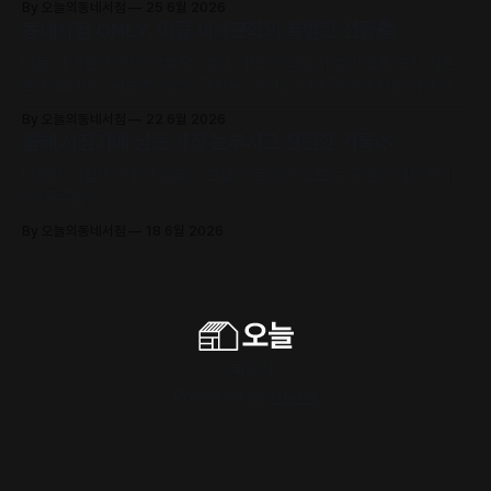
By 오늘의동네서점
25 6월 2026
동네서점 ONLY, 머묾 세계문학의 특별한 선물📚
머묾 세계문학 〈자아 3부작〉 출간 기념 퍼스널 저널과 샘플 도서 세트
를 드립니다. (김보영, 요조, 정지우, 김선오 – 네 작가의 최신 에세이
수록)
By 오늘의동네서점
22 6월 2026
올해 서점가에 남은 가장 눈부시고 찬란한 기록🌿
타이완 서점대상 1위! 슬픔의 포말 위로 피어오르는 구원의 에피파니,
《해풍주점》
By 오늘의동네서점
18 6월 2026
구독하기
Powered by
Ghost