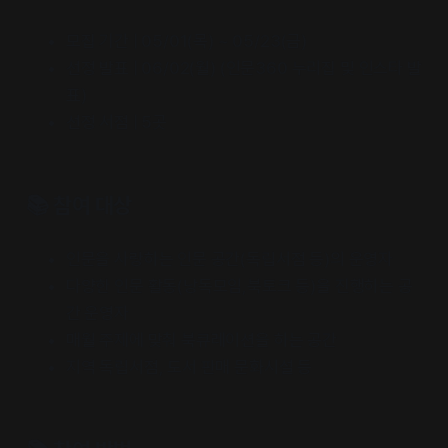
모집 기간 | 05/01(목) ~ 05/23(금)
선정 발표 | 06/02(월) (인문360 누리집 및 인스타 발
표)
선정 서점 | 5곳
📚 참여 대상
인문을 사랑하는 인문 공간(독립서점 등)의 운영자
다양한 인문 활동(낭독모임,북토크 등)을 진행하는 공
간 운영자
매월 주제에 맞춰 북큐레이션을 하는 공간
지역 독립서점, 도서 판매 문화시설 등