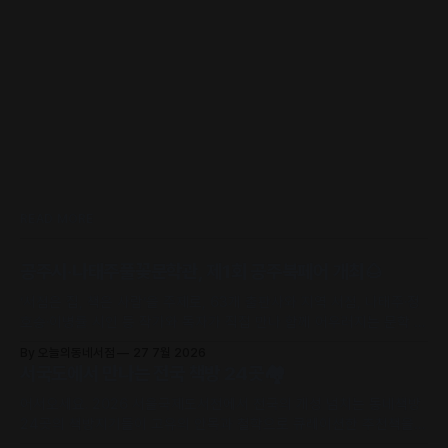
READ MORE
공주시·나태주풀꽃문학관, 제1회 공주북페어 개최🌰
‘서점은 집, 책은 사람’을 주제로, 63개 출판사와 지역 서점, 나태주·정
호승·이병률 시인 등 작가와 독자가 직접 만나 함께 어우러지는 문학 축
제로 초대합니다.
By 오늘의동네서점
27 7월 2026
서국도에서 만나는 전국 책방 24곳🏘️
어서오세요. 2026 서울국제도서전에서 전국의 개성 넘치는 동네책방
24곳의 책방지기들이 고유의 안목과 철학으로 큐레이션한 추천책을
만날 수 있어요.