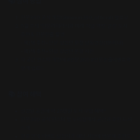
📚 참여 방법
인문360 공식 계정(@inmun360_official) 팔로우
5월 주제 ‘인문리터러시와 미래 직업 역량’ 관련 도서
추천 & 인문한줄 촬영
- 예)책 추천+인상 깊었던 문장 낭독영상(1분이내)
- 예)책 추천+인상 깊었던 문장 사진
각 공간 인스타 계정에 #인문360 #인문한줄이벤트와
함께 업로드
📚 참여 혜택
선정된 공간에 약 25만원 도서 구입 혜택*
인문360 공식 인스타 및 누리집에서 공간과 추천 도서
소개
향후 연계 이벤트 당첨자가 해당 서점에 방문해 추천도