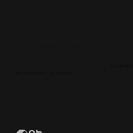
READ MORE
공주시·나태주풀꽃문학관, 제1회 공주북
서국도에서 
페어 개최🌰
어서오세요.
개성 넘치는
‘서점은 집, 책은 사람’을 주제로, 63개 출판사와
유의 안목과
지역 서점, 나태주·정호승·이병률 시인 등 작가와
By 오늘의동
날 수 있어요
독자가 직접 만나 함께 어우러지는 문학 축제로
By 오늘의동네서점
27 7월 2026
초대합니다.