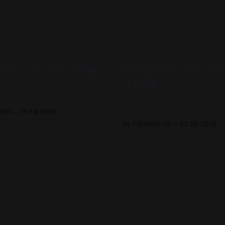
만나는 전국 책방 24곳🏘️
동네서점 ONLY, 머묾 세계
한 선물📚
 2026 서울국제도서전에서 전국의
 동네책방 24곳의 책방지기들이 고
머묾 세계문학 〈자아 3부작〉 출간
 철학으로 큐레이션한 추천책을 만
저널과 샘플 도서 세트를 드립니다. 
네서점
25 6월 2026
.
조, 정지우, 김선오 – 네 작가의 최
By 오늘의동네서점
22 6월 2026
록)