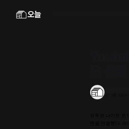
홈
캠페인
보고서
보도자료
광고
#과학책방
Inst
Youtu
은 선물
오늘의동네
27 3월 2009
유투브 나이트 포 마
맨을 연결했다. 라