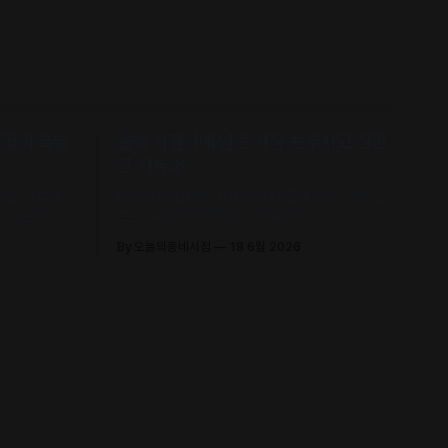
문학의 특별
올해 서점가에 남은 가장 눈부시고 찬란
한 기록🌿
 기념 퍼스널
타이완 서점대상 1위! 슬픔의 포말 위로 피어오
(김보영, 요
르는 구원의 에피파니, 《해풍주점》
신 에세이 수
By 오늘의동네서점
18 6월 2026