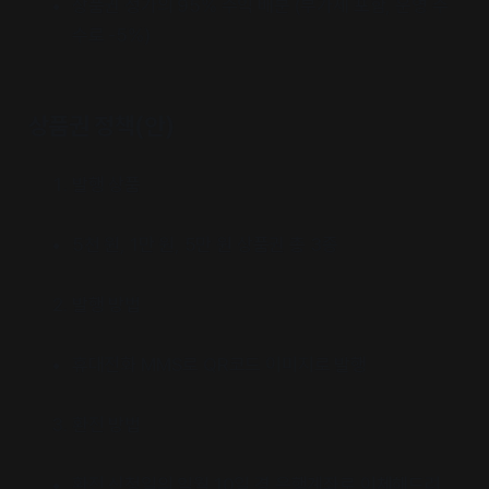
상품권 정가의 95% 수익 배분 (부가세 포함, 운영 수
수로 -5%)
상품권 정책(안)
발행 상품
5천 원, 1만 원, 5만 원 상품권 총 3종
발행 방법
휴대전화 MMS로 QR코드 이미지로 발행
환전 방법
환전 신청일의 익월 10일 경 은행계좌로 이체해드려