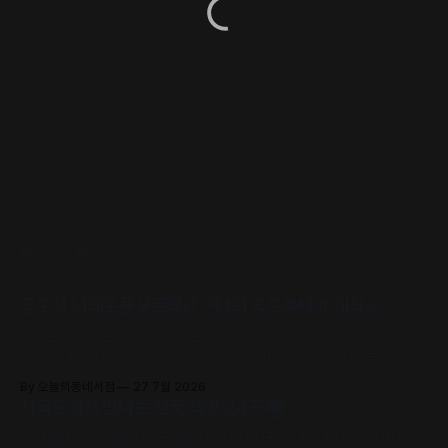
READ MORE
공주시·나태주풀꽃문학관, 제1회 공주북페어 개최🌰
‘서점은 집, 책은 사람’을 주제로, 63개 출판사와 지역 서점, 나태주·정
호승·이병률 시인 등 작가와 독자가 직접 만나 함께 어우러지는 문학 축
제로 초대합니다.
By 오늘의동네서점
27 7월 2026
서국도에서 만나는 전국 책방 24곳🏘️
어서오세요. 2026 서울국제도서전에서 전국의 개성 넘치는 동네책방