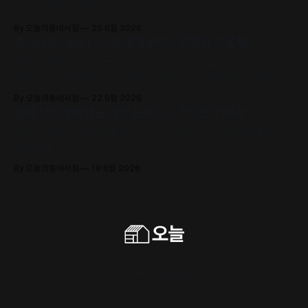
24곳의 책방지기들이 고유의 안목과 철학으로 큐레이션한 추천책을
만날 수 있어요.
By 오늘의동네서점
25 6월 2026
동네서점 ONLY, 머묾 세계문학의 특별한 선물📚
머묾 세계문학 〈자아 3부작〉 출간 기념 퍼스널 저널과 샘플 도서 세트
를 드립니다. (김보영, 요조, 정지우, 김선오 – 네 작가의 최신 에세이
수록)
By 오늘의동네서점
22 6월 2026
올해 서점가에 남은 가장 눈부시고 찬란한 기록🌿
타이완 서점대상 1위! 슬픔의 포말 위로 피어오르는 구원의 에피파니,
《해풍주점》
By 오늘의동네서점
18 6월 2026
구독하기
Powered by
Ghost