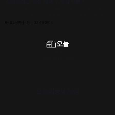
스테플러로 중철 제본 소책자 만들기
복사기(또는 프린터)를 통해 제현된 텍스트와 이미지의 조합된 작업물
을
진 만드는 방법: 스테플러로 중철 제본 소책자 만들기 스테플러를 이용
해서 간단하게 중철의 소책자를 만들 수 있는 방법을 알려드릴게요. 픽
스토어로부터 인쇄된 종이 또는 직접 그린 그림들을 모아 잡지를 만들
By 오늘의동네서점
22 4월 2014
어 보세요. 🙂 재료: • 종이 (A4 표지 및 내지) • 철침 3 준비물: • 연필,
자 그리고 바닥 보호대 • 스테플러 • 집게 클립들 • 송곳 • 북 압축기
또는
구독하기
Powered by
Ghost
오늘의동네서점
내 취향의 이웃을 만나세요.