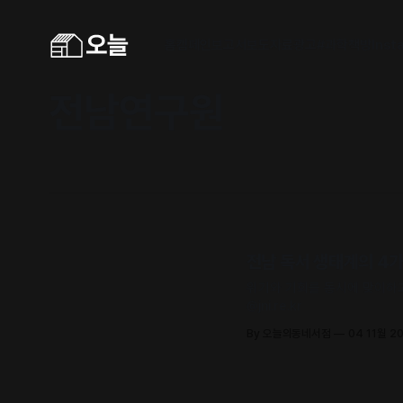
홈
캠페인
보고서
보도자료
광고
#과학책방
Inst
전남연구원
전남 독서 생태계의 4가
위기와 기회를 동시에 맞이하고
@jni.re.kr
By 오늘의동네서점
04 11월 2