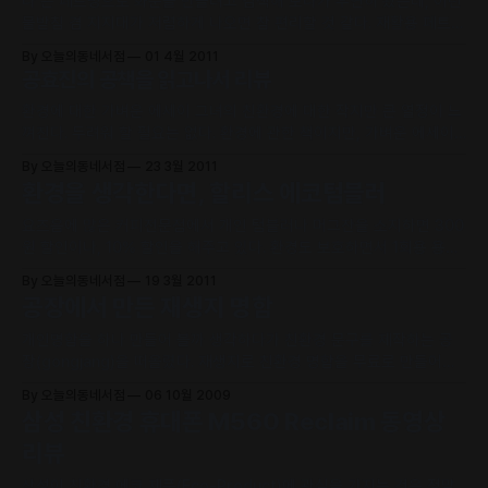
다 쓴 페트병으로 화분을 만들려고 검색해 보다가 우연히 봤는데, 이런
에코지능>
물받침 겸 지지대가 저렴하게 나오면 참 편리할 것 같다. 재활용 페트병
으로 화분을 만들기 쉽게 도와주는 받침대 펫팟(pet-pot)이다. 한국특
By 오늘의동네서점
01 4월 2011
수녹화에서 만든 제품으로 파티션등 벽걸이에 부착해서 사용할 수 있
공효진의 공책을 읽고나서 리뷰
도록 제작되었다고 한다.
환경에 대한 가벼운 에세이 그녀의 친환경에 대한 작지만 큰 열정이 느
껴진다. 두려워 할 필요는 없다. 환경에 관한 책이지만, 가벼운 에세이
에 가깝다. 고양이를 사랑하면서 시작된 그녀의 환경을 위한 작은 실천
By 오늘의동네서점
23 3월 2011
들이 급기야 책을 내기까지의 이야기들이다. 친환경적 삶을 위해 실천
환경을 생각한다면, 할리스 에코텀블러
방법들을 소개하고는 있지만, 고차원의 것들은 아마도 많이 자제한 듯
하다. 환경을 위해 쉽게
요즈음에 많은 커피전문점에서 개인 텀블러나 머그잔을 소지하면 300
원 할인이나, 10% 할인을 해주고 있다. 환경도 보호하면서 1회용 용기
나 설겆이 해야하는 비용도 줄일 수 있으니 업체 입장에서도 참 좋은 제
By 오늘의동네서점
19 3월 2011
도라고 생각한다. 이런 이유로 커피를 많이 마시는 입장에서, 그리고 환
공장에서 만든 재생지 명함
경도 생각하면 텀블러를 하나 구입해야 겠다고 생각해서 몇일 간 텀블
러를 구매하려고 인터넷을 뒤지고 오프라인
개인명함을 하나 만들어 볼까 생각하다가 친환경 문구를 제작하는 공
장(gongjang)을 떠올렸다. 재생지로 친환경 명함을 무료로 만들어준
다던. 공장-명함만들기 프로젝트 (지금은 1만원을 받고 있고, 그 돈은
By 오늘의동네서점
06 10월 2009
기부를 한다고 한다.) 일러스트레이터로 간단하게 시안을 만들어서 공
삼성 친환경 휴대폰 M560 Reclaim 동영상
장 주인장님 메일로 쏘아보냈다. “색깔은 컬러 제작이 안될 수도 있어
리뷰
요. 언제 나오게 될지도 알 수가 없네요…” 주인장님께서 이렇게
삼성이 친환경 에코 제품(Eco-Product)에 관심을 가지는 것은 정말