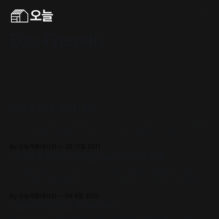
Eco-Friendly
나의 두 번째 에코텀블러
먼저 샀던 첫 번째 에코텀블러를 잃어버리고, 두 번째 구매한 에코텀블
러다. 첫 번째 에코텀블러는 누군가 다시 잘 사용했으면 해요…
By 오늘의동네서점
26 11월 2011
시리얼 뭘 먹지? 스페샬K vs 천연 곡물과일
1. 시리얼 먹으면 다이어트가 돼? 스페샬K 엄청난 광고를 쏟아붇고 있
다. 시리얼에 뭘 넣었길래 갑자기 다이어트 음식이 된건지 참 알쏭달쏭
하다. 몸을 그렇게 생각한다면, 왜 굳이 칼로리 따져가면서 ‘스페샬K’
By 오늘의동네서점
09 8월 2011
같은 시리얼을 먹나. 천연 건조과일과 너츠가 들어간 것을 먹는다면, 더
너무 비싼 점심 값의 아이러니
적게 먹고도 소화도 더 잘되고 더 건강해질 텐데 말이다. 이게 바로 광