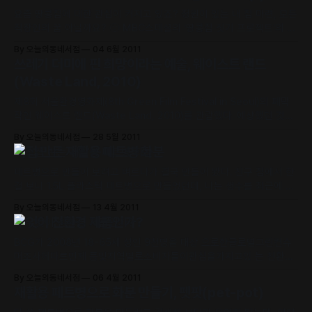
이미지 사이져‘를
요즘 땅콩집에 대한 관심이 커지고 있죠? 정원이 있는 내 집 마련, 모든
직장인의 꿈 아닐까요? 🙂 MBC스페셜의 ‘땅콩집 짓기 프로젝트’의 스
크린샷입니다. 이것 찍느라 팔목 빠지는 줄 알았네요. ;; 도움이 되시기
By 오늘의동네서점
04 6월 2011
바랍니다. 이 스크린샷을 연결하고, 사이즈를 줄이기 위해서 이미지 이
쓰레기 더미에 핀 희망이라는 예술, 웨이스트 랜드
어 붙이기 유틸리티 ‘IrfanView(이용방법)’와 이미지 크기 변환기
(Waste Land, 2010)
‘Moo0 이미지 사이져‘를
제8회 서울환경영화제(8th Green Film Festival in Seoul)의 폐막
작인 웨이스트 랜드(Waste Land, 2010)를 관람했다. 예상했던 것보
다 더 의미있고 감동적인 아트 프로젝트를 담은 디큐멘터리였다. 기회
By 오늘의동네서점
28 5월 2011
가 된다면 한번 쯤 보기를 강력히 추천할만한 영화다. 초반엔 조금 지루
직접 만든 재활용 페트병 화분
했지만 점점 흥미로운 변화가 그들과 나에게 찾아올 것이다. 감독 : 루
시 워커(Lucy Walker) 영화에서
페트병으로 만들어 보려고 벼르다가 결국 만들어 봤다. 친구 집에서 한
걸 보니 1.5L 플라스틱 페트병으로 만들었던데, 나는 생수를 최근에 먹
지 않아서 1L, 2L 짜리 우유병으로 대신 만들었다. 1L 짜리는 조금 작은
By 오늘의동네서점
13 4월 2011
듯 하고 거지같지만 처음 만들어 본 것 치고는 그런대로 쓸만하다. 1L
무엇이 친환경 제품인가?
페트병으로 만들기: 1. 1L 파스퇴르 우유 페트병은
BCG가 2008년 18-65세 성인 9천명을 대상 으로한글로벌그린컨슈
머조사에따르면제 품및지역별로소비자들이관심을가지고있 는 친환경
이슈들에 차이가 있었다. 예를 들어 이탈리아 소비자들에게는 동물 실
By 오늘의동네서점
06 4월 2011
험 여부가 중요한 친환경 이슈로 받아들여졌 으나 일본에서는 그다지
재활용 페트병으로 화분 만들기, 펫팟(pet-pot)
중요하지 않았다. 재활용 가능한 재료를 사용했느냐는 독일에서보 다
미국에서 더 민감한 이슈다. via lgeri.com <친환경 시장을 여는 열쇠,