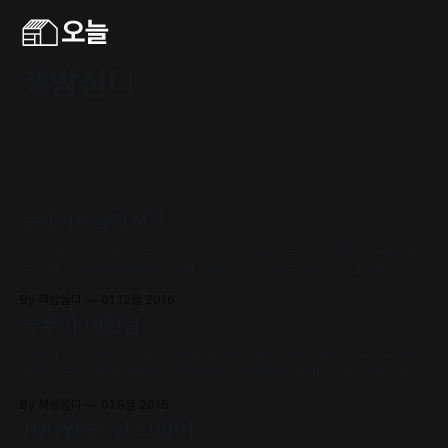
책방심다
우리 가족 납치 사건
우리 가족 납치 사건 김고은 글 · 그림 | 책읽는곰 우리 아빠 전일만 씨
는 입만 열면 피곤하대요. 우리 엄마 나성실 씨는 몸이 한 열 개쯤 되면
좋겠대요. 나는요, 학교도 학원도 없는 곳에서 딱 한 달만 살면 좋겠어
By 책방심다
01 12월 2016
요. 아니 딱 일주일만, 아니 딱 하루라도 좋아요. 아빠랑 엄마랑 나랑 셋
농부의 어떤날
이서 놀고, 놀고, 또 놀았으면
민승지 글 · 그림 농부 따라 마음에 작은 씨앗 하나 심었다. 똑똑똑 빨간
지붕 농부의 집에 아침이 밝았습니다. 가족들은 함께 모여 농사를 짓고,
갑자기 닥치는 여러 가지 문제들을 함께 풀어냅니다. 농가의 하루를 재
By 책방심다
01 9월 2016
치 있는 상상력으로 풀어낸 <농부의 어떤 날>은 아기자기 따뜻하고 귀
100만 번 산 고양이
여운 그림들로 채워져 있습니다. 사과를 익히는 방법,