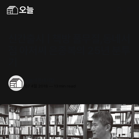
신간출시 | 책방 풀무질,동네서
점 아저씨 은종복의 25년 분투
기
오늘의동네서점
07 4월 2018
—
13 min read