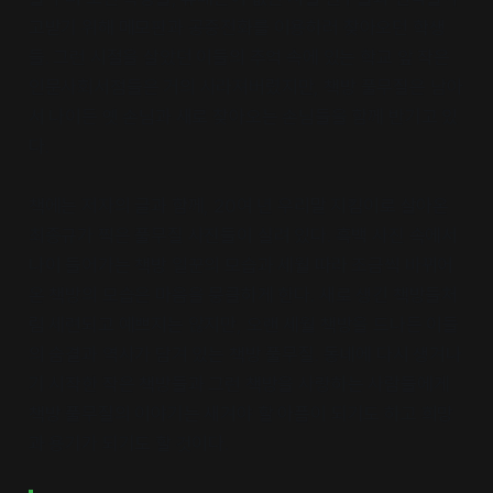
고받기 위해 메모판과 공중전화를 이용하러 찾아오던 학생
들. 그런 시절을 살았던 이들의 추억 속에 있는 학교 앞 작은
인문사회서점들은 거의 사라져버렸지만, 책방 풀무질은 남아
서 나이든 옛 손님과 새로 찾아오는 손님들을 함께 반기고 있
다.
책에는 저자의 글과 함께, 20여 년 우리말 지킴이로 살아온
최종규가 찍은 풀무질 사진들이 실려 있다. 흑백 사진 속에서
나이 들어가는 책방 일꾼의 모습과 세월 따라 조금씩 바뀌어
온 책방의 모습은 마음을 뭉클하게 한다. 새로 생긴 책방들처
럼 세련되고 예쁘지는 않지만, 오랜 세월 책방을 드나든 이들
의 숨결과 역사가 담겨 있는 책방 풀무질. 동네에 다시 생겨나
기 시작한 작은 책방들과 그런 책방을 사랑하는 사람들에게
책방 풀무질의 이야기는 새겨야 할 아픔이 되기도 하고 희망
과 용기가 되기도 할 것이다.