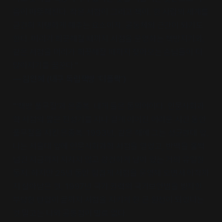
음이 따뜻해진다. 작은 서점이 그리고 책이, 한 사람의 세계를
굳건히 지탱하게 해주는 요소이자, 공동체의 근간이 되기도
한다. 머리가 희끗해질 때까지 서점을 운영하는 책방지기와,
같은 서점을 머리가 희끗해질 때까지 찾아오는 손님들이 더
많아지기를 꿈꾼다."
― 김인혜 (대구 독립책방 ‘더폴락’)
"‘책방 풀무질’과 은종복. 내게 둘은 동의어이다. 인문사회과
학 서점의 짧은 전성기를 지나 길게 이어진 어려운 시간 동안
풀무질을 지킨 은종복. 1993년, 같은 해에 그는 성균관대 앞,
나는 서울대 앞에 인문사회과학 서점을 열었고, 반백을 훌쩍
넘긴 지금까지 지치지 않고 강건하게 남아 있는 거의 유일한
동지. 하지만 25년 동안 힘겹게 서점을 운영해 오면서 아직까
지 살아남은 것, 1997년 국가 권력의 국가보안법을 빙자한
부당한 탄압이 끝까지 서점을 지키게 한 큰 원천이 되었다는
것 말고는 나와 공통점이 별로 없다.