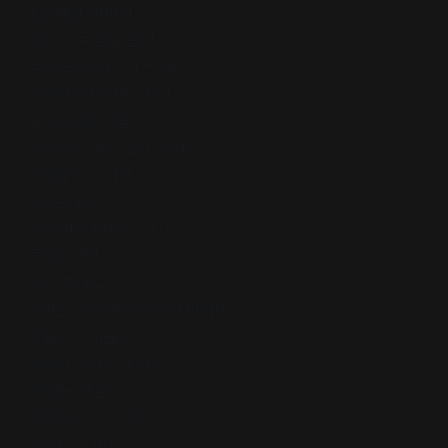
2장 세상 이야기
똥을 누듯 글을 쓴다
글을 쓸 때 생각하는 세 가지
소설이 아니어도 괜찮다
밥과 똥, 똥과 밥
아름다운 말을 살려 쓰려면
함께놀자 도서관
청춘들에게
내 아이가 다니는 학교
투표합시다
죽을 먹어도
아이들 얼굴에 웃음꽃이 피려면
세월호 아이들아!
책방이 사라진 동네
책 읽는 서울
핵발전소 없는 세상
살맛 나는 마을