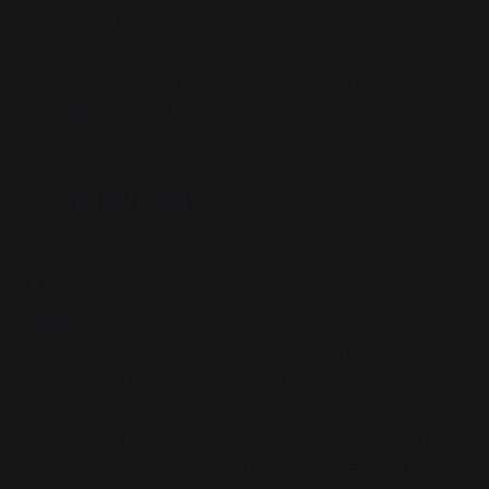
은 제목만 다르지 내용은 비슷하잖아. 항상, 맑고 밝은 세상을
안아오자, 아이들 얼굴에 환한 웃음꽃을 피우자.” 이런 핀잔
을 들으면 기운이 빠진다. 아내 말이 맞다. 하지만 그런 세상
이 올 때까지 누군가는 외쳐야 한다. 나 혼자 외치면 뜬 소리
지만 같이 외치면 현실이 되지 않을까.
― 「책을 내면서」 중에서
■ 저자
은종복
1965년 여름에 서울 휘경동에서 태어났다. 1993년 4월 1
일부터 성균관대학교 앞에서 인문사회과학 책방 풀무질을
25년 동안 꾸렸다. 내 꿈은 두 가지다. 온 세상 아이들 얼굴에
환한 웃음꽃이 피는 세상을 맞는 것. 남북이 평화롭게 하나 되
는 날을 맞는 것. 그 꿈을 이루려고 책방 옆에 뜻있는 사람들