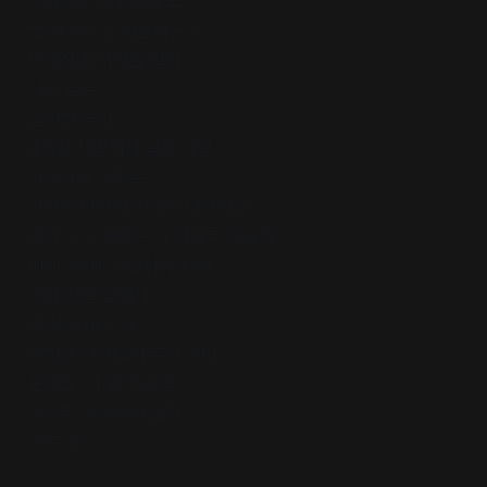
동네책방 풀무질의 꿈
책 읽기는 2, 뒤풀이는 3
만우절에 서점을 열다
시집 도둑
김귀정 누이
4.5평 책방에서 꽃핀 사랑
고정간첩 은종복?
건강한 반항아 키우는 대안학교
대학가 앞 책방은 다 어디로 갔을까
삐삐, 삐삐, 응답하라 1997
성대 정문 앞에서
내 삶을 바꾼 책
권정생 선생님이 주신 호미
풀무질 ‘시 읽기 모임’
청소부 아저씨의 술잔
‘친구 2’