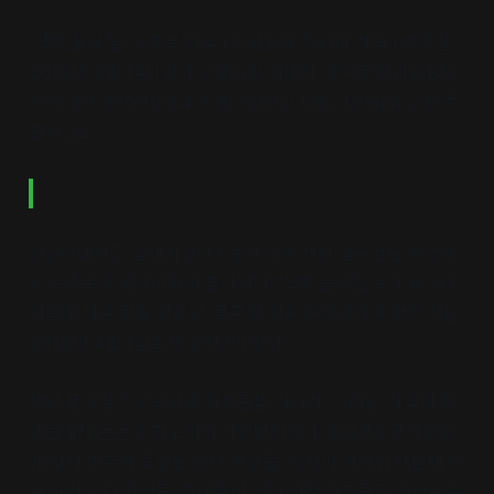
〈책방 풀무질〉 은종복 지음 | 도서출판 한티재 펴냄 | 발행일
2018년 4월 1일 | 값 13,000원 에세이 (한국문학) | ISBN
978-89-97090-84-6 (03810) | 128×198mm 236쪽
별색 2도
성균관대학교 앞에서 25년 동안 작은 책방 풀무질을 운영해
온 은종복의 에세이집이 출간됐다. ‘책방 풀무질’은 1985년
여름에 처음 문을 열었고, 풀무질 일꾼 은종복이 운영한 지는
2018년 4월 1일로 만 25년이 된다.
책방 풀무질은 성균관대 학생들뿐 아니라, 가까운 지역의 학
생들에게 든든한 친구이자 사랑방이었다. 80년대 군사정권
에 맞서 민주화 투쟁을 했던 학생들, 형편이 어려워 책방에 돈
을 꾸러 오던 학생들, 휴대폰이 없던 시절 친구들과 연락을 주