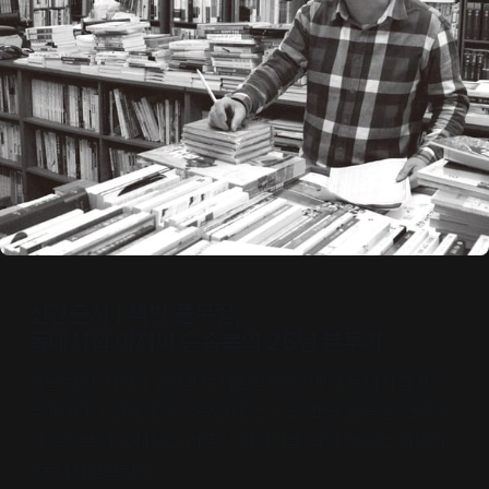
신간출시 | 책방 풀무질,
동네서점 아저씨 은종복의 25년 분투기
작은 책방 지키기 25년! 도서출판 '한티재'가 동네서점 포스
트에 1년간 연재해 온 성균관대학교 앞 ‘책방 풀무질’ 책방지
기 은종복의 오래되고 따뜻한 이야기를 엮어 책으로 펴냈다.
#동네서점브릿지