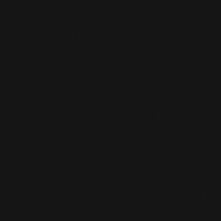
한 이파리에 매달려 야금야금 풀을 먹는 풀벌레 은종복은 그
래설까, 맑디 맑다. 이런 사람에게만이 책방을 지킬 자격이 주
어지는 것도 아닌데 읽으면 읽을수록 부끄러워진다.
고작 1년 반을 버틴 여우책방은 풀벌레 은종복이 풀무질을 지
킨 시간만큼 더 나이 먹을 수 있을까? 이 구석지고 작은 동네
책방에서 친구들과 나눌 우정과 펼쳐질 삶이 두려운 설렘으
로 가슴 뛴다."
― 지숲 (생태여성주의 동네책방 ‘여우책방’ 지기)
"그러니까 10년 전, 2008년 봄이었을 것이다. 풀무질 개업
15주년 행사가 있었고, 어떻게 꾸려가는지 궁금한 마음 절반
에 뭐라도 응원하고픈 마음 절반을 갖고 들렀던 기억이 있다.
그날따라 풀무질 서가의 책들은 빼곡하다 못해 넘쳐났고, 지
하 매장에 모인 사람들도 빼곡함을 넘어 조금 넘쳤다. 그땐 풀
무질과 은종복 선배가 대단하다고만 생각했지만, 그 빼곡함