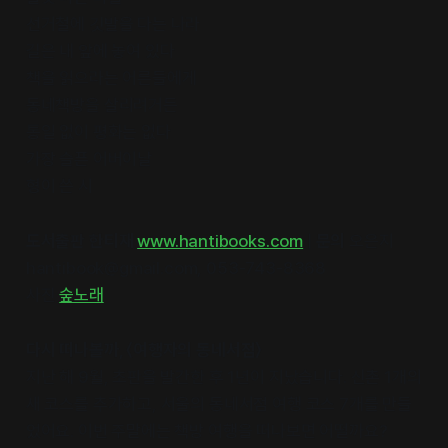
선거철에 깃발을 다는 나라
길은 내 앞에 놓여 있다
책을 읽으라는 어른들에게
동네책방을 살리려거든
통일 없이 평화는 없다
가장 슬픈 어버이날
형이 쓴 시
도서출판 한티재
www.hantibooks.com
|
문의
오은지
hantibook@gmail.com, 053-743-8368
사진
숲노래
다시 떠나볼까, 〈여행자의 동네서점〉
지난 해 9월, 초판을 발간한 후 1년이 지났습니다. 신촌 1개의
새 코스를 추가하고, 서울의 동네서점 여행 코스 7개를 만들
었어요. 이번 주말에는 책방 여행을 떠나보면 어떨까요?