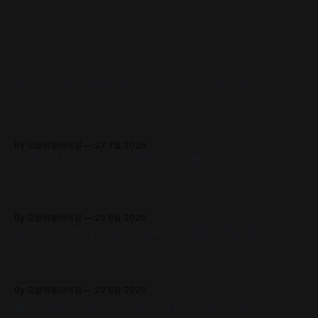
READ MORE
공주시·나태주풀꽃문학관, 제1회 공주북페어 개최🌰
‘서점은 집, 책은 사람’을 주제로, 63개 출판사와 지역 서점, 나태주·정
호승·이병률 시인 등 작가와 독자가 직접 만나 함께 어우러지는 문학 축
제로 초대합니다.
By 오늘의동네서점
27 7월 2026
서국도에서 만나는 전국 책방 24곳🏘️
어서오세요. 2026 서울국제도서전에서 전국의 개성 넘치는 동네책방
24곳의 책방지기들이 고유의 안목과 철학으로 큐레이션한 추천책을
만날 수 있어요.
By 오늘의동네서점
25 6월 2026
동네서점 ONLY, 머묾 세계문학의 특별한 선물📚
머묾 세계문학 〈자아 3부작〉 출간 기념 퍼스널 저널과 샘플 도서 세트
를 드립니다. (김보영, 요조, 정지우, 김선오 – 네 작가의 최신 에세이
수록)
By 오늘의동네서점
22 6월 2026
올해 서점가에 남은 가장 눈부시고 찬란한 기록🌿