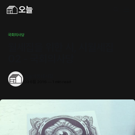
국회의사당
월세집을 위한 시, 시월세집
02 - 국회의사당
오늘의동네서점
03 6월 2016
—
1 min read