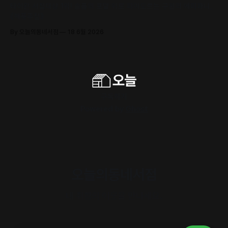
타이완 서점대상 1위! 슬픔의 포말 위로 피어오르는 구원의 에피파니,
《해풍주점》
By 오늘의동네서점
18 6월 2026
구독하기
Powered by
Ghost
오늘의동네서점
내 취향의 이웃을 만나세요.