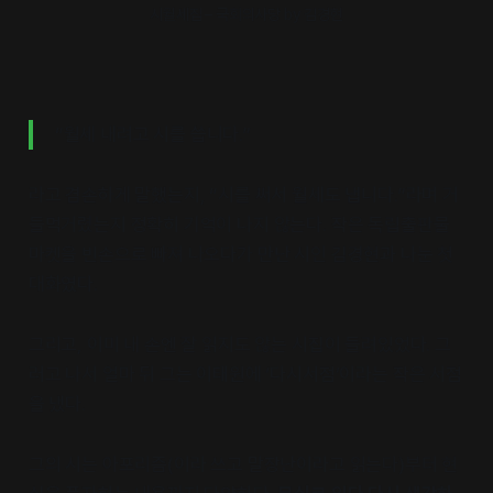
시월세집 – 국회의사당 by 김경현
“월세 내려고 시를 씁니다.”
라고 겸손하게 말했는지, “시를 써서 월세도 냅니다.”라며 거
들먹거렸는지 정확히 기억이 나지 않는다. 작은 독립출판물
마켓을 빈손으로 빠져 나오다가 만난 시인 김경현과 나눈 첫
대화였다.
그리고, 이미 내 손엔 잘 읽지도 않는 시집이 들려있었다. 그
러고 나서 얼마 뒤 그는 이태원에 ‘다시서점’이라는 작은 서점
을 냈다.
그의 시는 아포리즘(이라 쓰고 말장난이라고 읽는다)부터 현