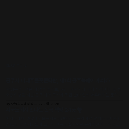
READ MORE
공주시·나태주풀꽃문학관, 제1회 공주북페어 개최🌰
‘서점은 집, 책은 사람’을 주제로, 63개 출판사와 지역 서점, 나태주·정
호승·이병률 시인 등 작가와 독자가 직접 만나 함께 어우러지는 문학 축
제로 초대합니다.
By 오늘의동네서점
27 7월 2026
서국도에서 만나는 전국 책방 24곳🏘️
어서오세요. 2026 서울국제도서전에서 전국의 개성 넘치는 동네책방
24곳의 책방지기들이 고유의 안목과 철학으로 큐레이션한 추천책을