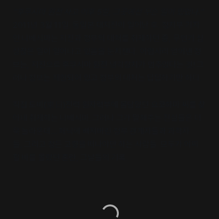
“후쿠시마 원전 사고 이후 5일, 그곳에선 무슨 일이 있었나.”
2011년 3월 11일. 동일본 대지진이 일어난 후. 정치부 기자
인 나베시마는 지진과 정부의 대처를 취재하던 중, 무언가 심
상찮은 일이 일어나고 있음을 눈치챈다. 어렵사리 얻어낸 정
보는, 지진으로 후쿠시마 원전 냉각장치가 멈추었다는 것! 그
러나 정보는 제한되어 있고 정부의 대처는 답답하기만 하다.
직접 도비(東日)전력 원자력부에 몸담았던 요코하마 씨를 찾
아내 취재하는 나베시마. 그러나 그가 말해주는 진실들은 더
욱 놀라운데… 패닉에 빠져버린 정부 관계자들과 과학자
들, 그리고 정든 고향을 떠나야만 하는 사람들. 모두가 어찌
할 바를 몰랐던 혼란, 그날들의 기록.