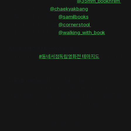
동대문구 영화책방35mm
@35mm_booknfilm
제주도 제주시 책약방
@chaekyakbang
경상북도 구미시 삼일문고
@samilbooks
경기도 동두천시 코너스툴
@cornerstool
전라남도 순천시 서성이다
@walking_with_book
위치 및 상세정보 More infomation
동네서점지도의
#동네서점독립영화전 테마지도
를 참고하세
요.
초대작품 〈태양을 덮다: 후쿠시마의 기록〉
장르 드라마 | 상영시간 90분 | 개봉일 미정 | 감독 사토 후토
시 출연 키타무라 유키야, 하카마다 요시히코 | 수입&배급 리
즈필름 / 공동배급: 모극장, 베리어프리영화위원회
초대작품 메인포스터