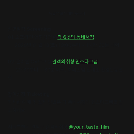
독립영화전 메인포스터
상영일정 Screening
01. 오프라인 영화상영 @
각 6곳의 동네서점
2020년 01월 18(토) 19:00부터 ~ 1시간 30분 내외
02. 온라인 GV토크 @
관객의취향 인스타그램
20:30부터 ~ 30분 내외, 초대손님 안재훈 환경운동연
합
참여신청 Ticketing
자세한 예매 및 결제 방법은 각 동네서점의 인스타그램을 참
고하세요.
서울특별시 관악구 관객의취향
@your_taste_film