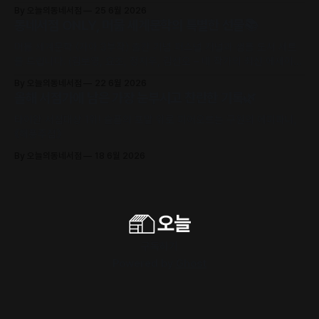
만날 수 있어요.
By 오늘의동네서점
25 6월 2026
동네서점 ONLY, 머묾 세계문학의 특별한 선물📚
머묾 세계문학 〈자아 3부작〉 출간 기념 퍼스널 저널과 샘플 도서 세트
를 드립니다. (김보영, 요조, 정지우, 김선오 – 네 작가의 최신 에세이
수록)
By 오늘의동네서점
22 6월 2026
올해 서점가에 남은 가장 눈부시고 찬란한 기록🌿
타이완 서점대상 1위! 슬픔의 포말 위로 피어오르는 구원의 에피파니,
《해풍주점》
By 오늘의동네서점
18 6월 2026
구독하기
Powered by
Ghost