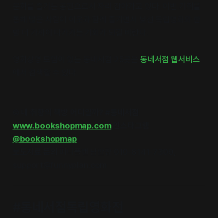
문화를 즐기는 공간으로서 자리 잡아가고 있다. 이번 기회를
통해 많은 사람이 이웃과 함께 즐기면서 낯선 독립영화와 한
발 더 가까이 다가가는 기회가 되길 바란다.
영화상영 모임이 있는 동네서점 25곳은
동네서점 웹서비스
에서 검색할 수 있다.
©
내 취향의 책방 어디일까? #동네서점
www.bookshopmap.com
인스타그램
@bookshopmap
보도자료 문의
퍼니플랜 남반장 010-8141-7309,
support@funnyplan.com
#동네서점독립영화전