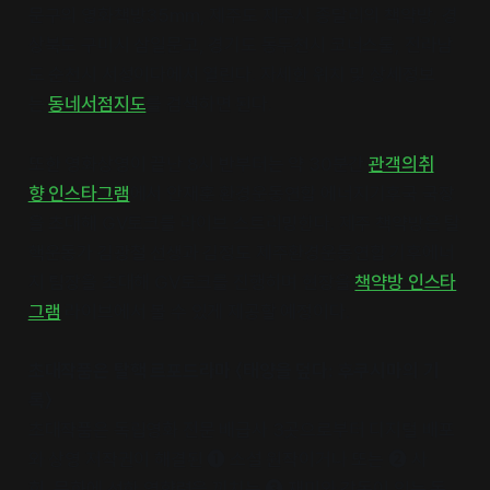
문구의 영화책방35mm, 제주도 제주시 종달리의 책약방, 경
상북도 구미시 삼일문고, 경기도 동두천시 코너스툴, 전라남
도 순천시 서성이다에서 열린다. 자세한 위치 및 상세정보
는
동네서점지도
를 검색하면 된다.
또한 영화상영이 끝난 8시 반부터는 약 30분간
관객의취
향 인스타그램
에서 안재훈 환경운동연합 에너지기후국 국장
을 초대해 GV토크를 라이브 스트리밍한다. 제주 책약방은 탈
핵운동가 김광철 선생과 김정도 제주환경운동연합 기후에너
지 팀장을 초대해 GV토크를 진행하며 현장을
책약방 인스타
그램
라이브에서 볼 수 있게 제공할 예정이다.
초대작품은 탈핵 르포드라마 〈태양을 덮다: 후쿠시마의 기
록〉
초대작품은 독립영화 전문 배급사 3곳으로부터 디지털 배포
와 상영 저작권이 해결된 ➊ 소설 원작이거나 또는 ➋ 사
회, 문화에 선한 영향력을 끼치는 ➌ 재미와 감동이 있는 독