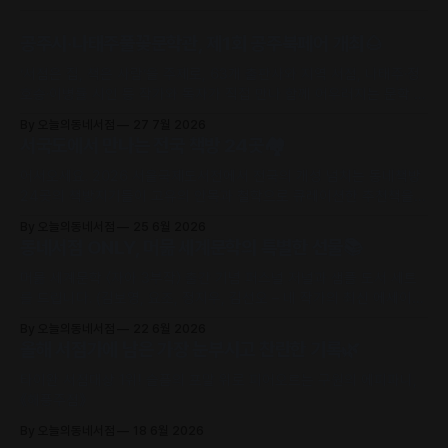
공주시·나태주풀꽃문학관, 제1회 공주북페어 개최🌰
‘서점은 집, 책은 사람’을 주제로, 63개 출판사와 지역 서점, 나태주·정
호승·이병률 시인 등 작가와 독자가 직접 만나 함께 어우러지는 문학 축
제로 초대합니다.
By 오늘의동네서점
27 7월 2026
서국도에서 만나는 전국 책방 24곳🏘️
어서오세요. 2026 서울국제도서전에서 전국의 개성 넘치는 동네책방
24곳의 책방지기들이 고유의 안목과 철학으로 큐레이션한 추천책을
만날 수 있어요.
By 오늘의동네서점
25 6월 2026
동네서점 ONLY, 머묾 세계문학의 특별한 선물📚
머묾 세계문학 〈자아 3부작〉 출간 기념 퍼스널 저널과 샘플 도서 세트
를 드립니다. (김보영, 요조, 정지우, 김선오 – 네 작가의 최신 에세이
수록)
By 오늘의동네서점
22 6월 2026
올해 서점가에 남은 가장 눈부시고 찬란한 기록🌿
타이완 서점대상 1위! 슬픔의 포말 위로 피어오르는 구원의 에피파니,
《해풍주점》
By 오늘의동네서점
18 6월 2026