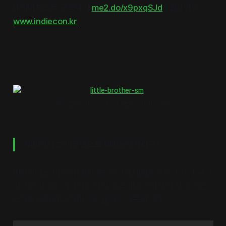
네이버포스트 구독하기
me2.do/x9pxqSJd
|
웹사이트
www.indiecon.kr
리틀 브라더 by 코리 닥터로우 | 최세진 옮김
삐딱하다는 이유만으로 테러용의자라구?
삐딱하다는 이유 하나만으로 우연히 테러용의자가 되어 국가
기관과 싸우는 이야기로 자칫 무겁거나 정치적이 될 수 있는
소재를 유쾌하고 재미있게 표현한 작품입니다