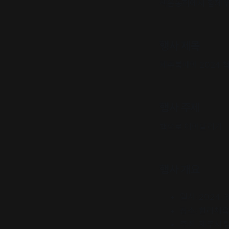
책운동회에서 함께 
행사 제목
제주북페어 2024 
행사 주제
책으로 이어달리기
행사 개요
일시: 2024. 3.
장소: 한라체육
주최: 제주시