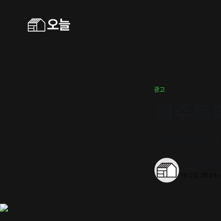
홈
캠페인
보고서
보도자료
광고
#과학책방
Inst
광고
제주북페
제주 책운동회에서 
오늘의동네
16 2월 2024