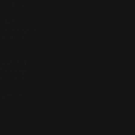
식을 전합니다.
작자들이
#제주북페어2024 가
서 열립니다.
3월 말 개최하고,
 경험하게 해줄
팀을 모집합니다.
사를 반영해
비에