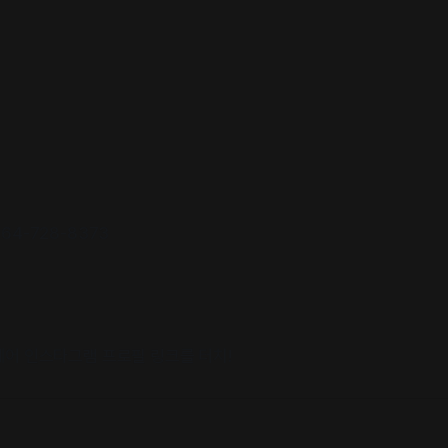
4-728-8373
어 인스타그램 프로필 링크를 터치!