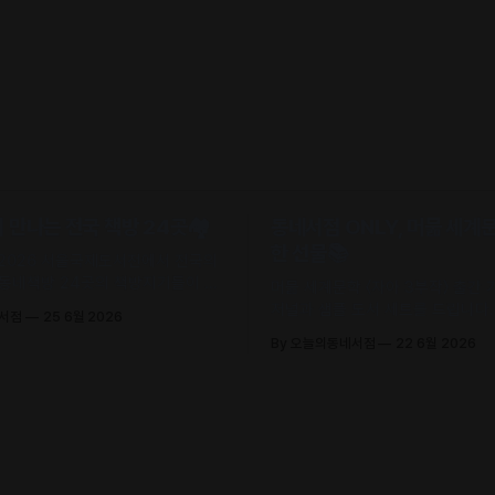
만나는 전국 책방 24곳🏘️
동네서점 ONLY, 머묾 세계
한 선물📚
 2026 서울국제도서전에서 전국의
 동네책방 24곳의 책방지기들이 고
머묾 세계문학 〈자아 3부작〉 출간
 철학으로 큐레이션한 추천책을 만
저널과 샘플 도서 세트를 드립니다. 
네서점
25 6월 2026
.
조, 정지우, 김선오 – 네 작가의 최
By 오늘의동네서점
22 6월 2026
록)