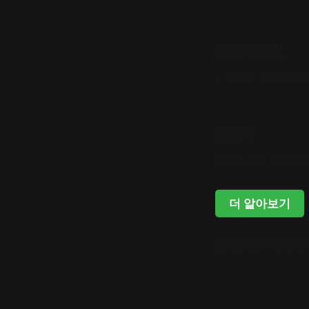
신청 마감일
~ 2024. 2. 23.(금)
문의처
탐라도서관 열람팀 06
더 알아보기
참가 신청은 제주북페