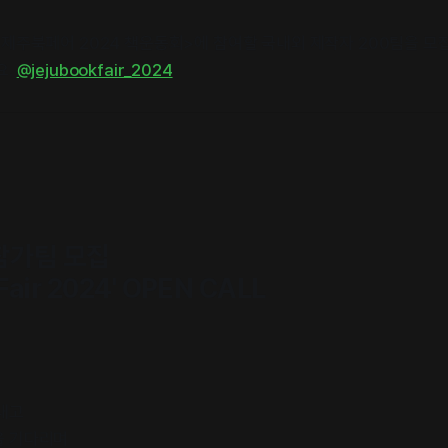
<제주북페어 2024 책운동회>에 참여할 국내외 제작자 200팀을 모
요.
@jejubookfair_2024
참가팀 모집
Fair 2024' OPEN CALL
내고
을 기다리며