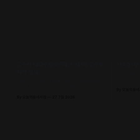
READ MORE
공주시·나태주풀꽃문학관, 제1회 공주북
서국도에서 
페어 개최🌰
어서오세요.
개성 넘치는
‘서점은 집, 책은 사람’을 주제로, 63개 출판사와
유의 안목과
지역 서점, 나태주·정호승·이병률 시인 등 작가와
By 오늘의동
날 수 있어요
독자가 직접 만나 함께 어우러지는 문학 축제로
By 오늘의동네서점
27 7월 2026
초대합니다.