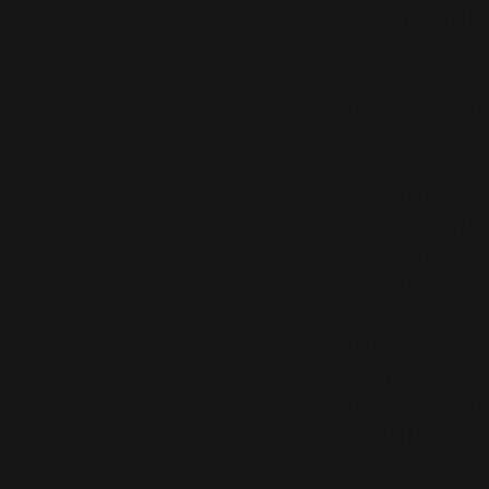
제4회 제주북페어 소
전국의 독립출판 제
함께 뛰는 책운동회 
제주시 한라체육관에
올해 북페어는
총선 일정을 고려해 
새로운 책의 세계를
국내외 참가자 200
전년도 행사 설문조
참가자들을 위한 준
더욱 힘쓰고 있으니
많은 참여 바랍니다.