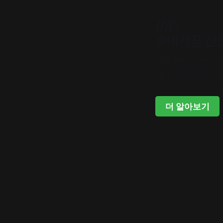
////\
동네서점 신
전국 7백여 책방지
에서, 책시장까지 지
더 알아보기