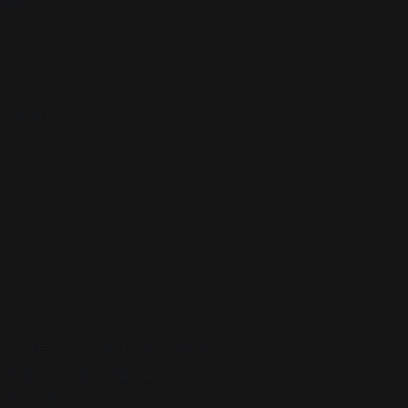
뛰어요!
책운동회
 30.(토) ~ 31.(일) 11:00 ~ 18:00
관(제주시 서광로 2길 24)
 탐라도서관