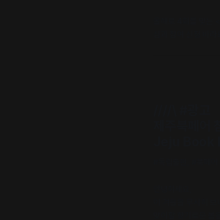
올해로 4회를 맞는 
심과 참여 신청 바라
////\ #광고
제주북페어 
Jeju Book 
#독립출판, #북페어
안녕하세요,
이 겨울을 무사히 보
맞이할 향기로운 봄