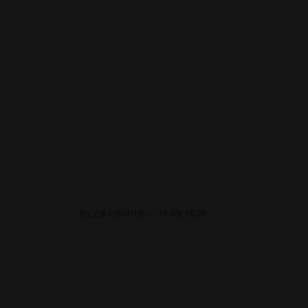
문학의 특별
올해 서점가에 남은 가장 눈부시고 찬란
한 기록🌿
 기념 퍼스널
타이완 서점대상 1위! 슬픔의 포말 위로 피어오
(김보영, 요
르는 구원의 에피파니, 《해풍주점》
신 에세이 수
By 오늘의동네서점
18 6월 2026