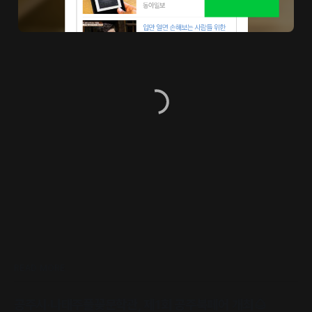
READ MORE
공주시·나태주풀꽃문학관, 제1회 공주북페어 개최🌰