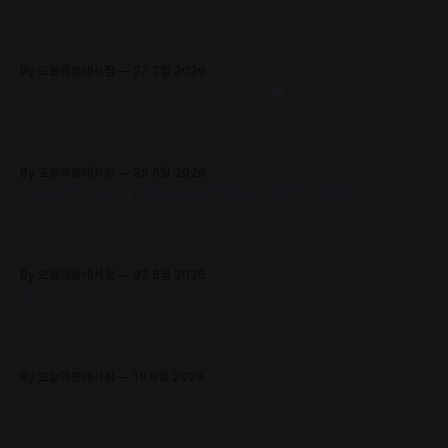
‘서점은 집, 책은 사람’을 주제로, 63개 출판사와 지역 서점, 나태주·정
호승·이병률 시인 등 작가와 독자가 직접 만나 함께 어우러지는 문학 축
제로 초대합니다.
By 오늘의동네서점
27 7월 2026
서국도에서 만나는 전국 책방 24곳🏘️
어서오세요. 2026 서울국제도서전에서 전국의 개성 넘치는 동네책방
24곳의 책방지기들이 고유의 안목과 철학으로 큐레이션한 추천책을
만날 수 있어요.
By 오늘의동네서점
25 6월 2026
동네서점 ONLY, 머묾 세계문학의 특별한 선물📚
머묾 세계문학 〈자아 3부작〉 출간 기념 퍼스널 저널과 샘플 도서 세트
를 드립니다. (김보영, 요조, 정지우, 김선오 – 네 작가의 최신 에세이
수록)
By 오늘의동네서점
22 6월 2026
올해 서점가에 남은 가장 눈부시고 찬란한 기록🌿
타이완 서점대상 1위! 슬픔의 포말 위로 피어오르는 구원의 에피파니,
《해풍주점》
By 오늘의동네서점
18 6월 2026