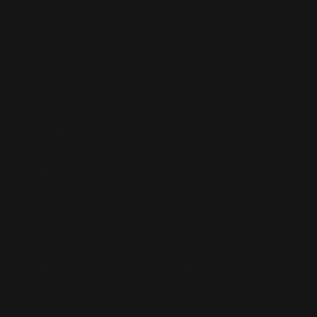
"대학을 졸업했으니 이제 취직해야지."
"나이가 몇 살인데 아직 결혼을 안 했니? 아니, 못했니?"
스스로 만든 굴레들,
그 굴레 때문에 자유롭지 않은 우리들......
봄이면 얼어있던 땅을 헤집고 올라와
원하는 곳에,
원하는 모습으로 피어나는 민들레를 들여다보세요.
민들레는 그저 민들레일 뿐,
그것을 보면서 장미이기를, 국화이기를, 소나무이기를
아무도 바라지 않지요.