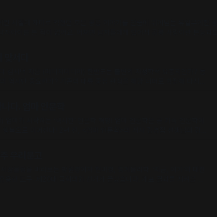
부는 버려질 뿐이었는데, 이는 엄청난 낭비를
남자아이를 본 적이 없어요. 어쩌면 남자들에게 있어서 공룡 사랑이란 본능과도
이 맞서다
디치미디어) 한반도는 불변의 지정학적 요충지인가? 동
 대륙 중심 관점을 해양 너머로 확장해 다시
까요? 저자의 견해
이 일어나고서야 동북아의 지정학적 요충지로 주목받았다고 합니다. 한반
나다. 엄마 인문학
 <엄마 인문학>의 저자 김경집 선생님의 강
습니다. 그때 선생님께서는 속도와 효율을 중시하는 대한민국 사회가 고질
면 큰 위기에
청주 우리문고
한
습니다. 개표 결과를 지켜볼 때
 지역구를 같은 크기로 표현해 당선인의 정당을 색깔별로 표시한’ 카토그램
니다. 카토그램 지도에서는 지역구의 개수가 많은 서울시가 지도 가운데에 엄청