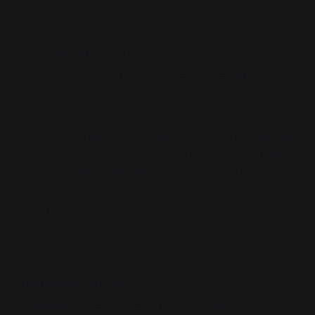
❸ 고스트북스 (Ghostbooks)
08.예술서점, 07.그림책서점, 09.독립출판물서점, 17.커피
차가있는서점, 우주과학전문서점
국내외 그림, 미술과 디자인 책을 주로 판매하며, 독립출판물
과 우주 과학 서적도 취급한다. 조용히 책을 읽으며 커피와 차
그리고 음료, 맥주를 함께 즐길 수 있다. 주인장이 직접 그리
고 만드는 출판사를 겸하고 있다. 독립 출판하고자 하는 사람
들을 위해 '진 메이킹 클래스'와 같은 워크숍이 꾸준히 열리고
있다.
❹ 연지책방 (Younjibook)
04.헌책방, 09.독립출판물서점, 12.소규모복합서점