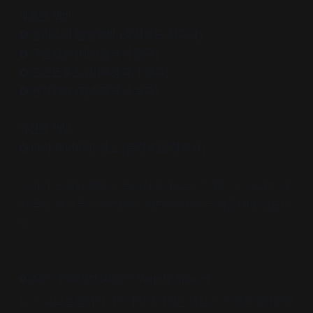
새로운 책방
❶ 앨리스의 별별책방 (충청북도 청주시)
❷ 구름책방 (대전광역시 동구)
❸ 고스트북스 (대구광역시 중구)
❹ 연지책방 (광주광역시 북구)
이전한 책방
❺ 마이 페이버릿 띵스 (충청북도 청주시)
© 여기 소개된 책방은 동네서점지도로 검색할 수 있으며, 관
련 글과 사진 등의 저작권은 해당 저자 또는 제공처에 있습니
다.
❶ 앨리스의 별별책방 (Alice's Variety Space)
12.소규모복합서점, 17.커피차가있는서점, 03.인문사회과학