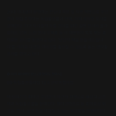
20대 여대생이 운영하는 전남대 북문 앞 작은 책방으로 주인
장이 직접 추천하는 독립출판물과 헌책, 자체 제작한 도서를
판매한다. 지역 작가들의 작품 전시를 위한 골방 전시와 폴라
로이드 인화, 느린 편지 우체통 등 이 책방만의 톡톡 튀는 흥
미로운 코너를 운영하고 있다. '당신의 책을 만들어드립니
다'를 기치로 다양한 이야기를 출판할 수 있도록 돕는 연지출
판사를 겸하고 있다.
❺ 마이 페이버릿 띵스 (충청북도 청주시)
09.독립출판물서점 12.소규모복합서점
책 모이기가 취미인 주인장이 자신의 취향으로 세심히 고른
책과 독립출판물을 판매한다. 핸디크라프트 등 흥미로운 워
크숍, 전시, 공연 등을 체험할 수 있는 워크룸을 운영한다다.