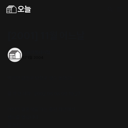
[2001] 11월 어느날
오늘의동네서점
17 1월 2004
박은영 김민우 남창우 쌩쇼 동영상!
글 작성 시각 : 2002.06.08 00:19:27
어딘가 결혼식을 가는 중인 차안에서
쌩쇼를 벌입니다.
잘 논다~