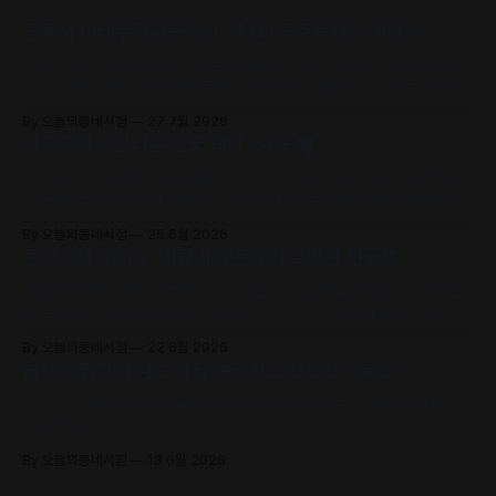
공주시·나태주풀꽃문학관, 제1회 공주북페어 개최🌰
‘서점은 집, 책은 사람’을 주제로, 63개 출판사와 지역 서점, 나태주·정
호승·이병률 시인 등 작가와 독자가 직접 만나 함께 어우러지는 문학 축
제로 초대합니다.
By 오늘의동네서점
27 7월 2026
서국도에서 만나는 전국 책방 24곳🏘️
어서오세요. 2026 서울국제도서전에서 전국의 개성 넘치는 동네책방
24곳의 책방지기들이 고유의 안목과 철학으로 큐레이션한 추천책을
만날 수 있어요.
By 오늘의동네서점
25 6월 2026
동네서점 ONLY, 머묾 세계문학의 특별한 선물📚
머묾 세계문학 〈자아 3부작〉 출간 기념 퍼스널 저널과 샘플 도서 세트
를 드립니다. (김보영, 요조, 정지우, 김선오 – 네 작가의 최신 에세이
수록)
By 오늘의동네서점
22 6월 2026
올해 서점가에 남은 가장 눈부시고 찬란한 기록🌿
타이완 서점대상 1위! 슬픔의 포말 위로 피어오르는 구원의 에피파니,
《해풍주점》
By 오늘의동네서점
18 6월 2026