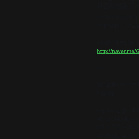
시간이 멈춘 곳에
#빈티지여행인천 은 
천에 자리한 공간들을
<빈티지여행인천> 
http://naver.me
22.
개항로에서 메콩강의
메콩사롱
노란색과 진한 초록색
러일으킨다.
개항로에
열까지 직접 공사를 
감각을 더한 섬세한 