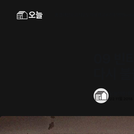
홈
캠페인
보고서
보도자료
광고
#과학책방
Inst
09 빈
다시 불
오늘의동네
02 11월 2018