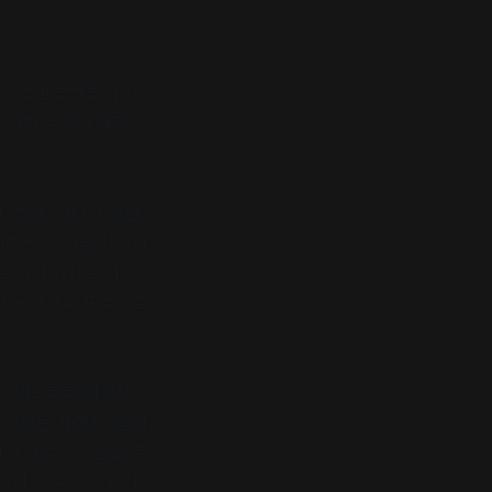
개항로 프로젝트의 심
 온전히 보존된 개항로
 강연, 파티가 열릴
워주는 건 너른 창에서
포 쉬어 가기도 하고,
 있는 개항로 프로젝트
아 비스트로 메콩사
 낮에는 카레집, 밤에
간에 새로운 역할을 부
래가 공존한다. 과거