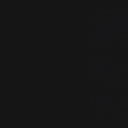
원래 점집이 있던 자
어오더라고. 개항로에
만, 외벽에 덕지덕지
롱은 동남아 요리를 
사보다는 식사 후 가
가장 돋보이는 공간은
나무에는 대추가 탐
매력이 돋보이는 공간
눈치 싸움이 가장 치
메콩사롱에는 넉넉한 
다. 물론
맥주와 가볍
고 싶을 때, 메콩사롱