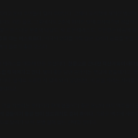
리라고 동네 주민들이 일러 주었단다. 그제야 유리창에 새겨진 범상치 
서도 외진 골목, 그중에서도 2층에 위치한 탓에 장사하기엔 현실적으
 붙은 촌스러운 분홍색 타일도, 탁 트인 테라스도, 주인장은 마음에 들
주로 하는 비스트로다.
이국의 정취를 가득 담은 요리와 음료를 맛볼 수
볍게 들르기 좋은 코스다.
 테라스를 개조해 만든 온실이다.
창문으로 건너편 적산가옥이 내다보
스럽게 익어가고 있다.
볕이 좋은 날엔 쏟아지는 햇살에 황홀해지고, 
이다. 실제로 오픈한 지 얼마 되지 않았지만, 이 온실 자리는 자리를
열하다고.
양을 자랑하는 팟타이와 함께 곁들이기 좋은 동남아 현지 맥주들이 
게 곁들이기 좋은 반미 샌드위치도 준비 중이다.
가끔은 맥주에 새로운
으로 달려가 보자. 분명 실패 없는 선택일 것이다.