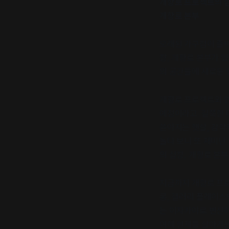
개항로 프로젝트의 
개항로 본부
오래된 가구점이 즐비
장, 개항로 본부가 
의 공간들에 새로운 
개항로 프로젝트와 연
예정이라고. 길쭉한 
쏟아지는 햇살, 감각
놀다 보니 또 재미난
의 심장, 개항로 본
지금까지 개항로 프로
롱, 갤러리 플레이스
는 이자카야로 변신하
여해 현재를 살아가는