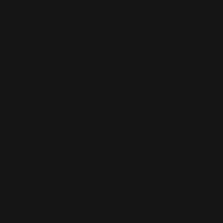
리에 얽힌 또 하나의
핸즈라는 이름의 카페
’이라고 새겨진 벽거
지 쌓인 진료 차트가
간은, 브라운핸즈로 거
서들을 모두 보존했고
대로 건물 전체가 하