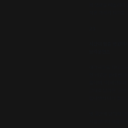
의 영광을 떠올리며 
작은 역사가 되기를 
23.
시간이 멈춘 병원에
브라운핸즈
애관극장을 지나 조금
인 이곳은 원래 병원
울이며, ‘이비인후과
그대로 남겨진, 금방
듭나면서 다시 흐르고
옛 공간에 남겨져 있
사물함이며 서류함에 