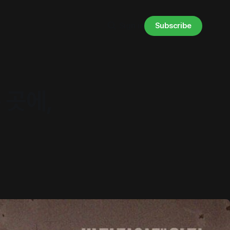
Subscribe
Sign in
 곳에,