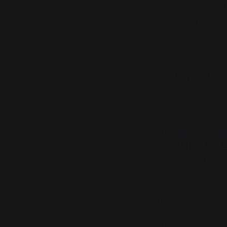
다. 1층은 카페 겸
뉘어 있던 원래 공간
면으로는 영화를 틀어
그런가 하면 천장의 
다.
주방과 입구로 쓰
비교적 조용히 시간을
다.
밀레에는 곳곳에 작품
차를 마시면서 작품도
것도 장점이라면 장점
가 보자.
18.