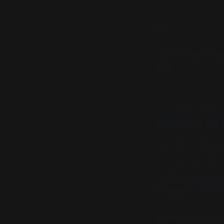
득 담긴 식사와 함께
17.
일상 가까이에서 예
밀레
부평구 십정동에 최근
랑인 밀레다. 밀레는
밀레는 전시나 작은 
람들의 발길이 잘 닿
비어있던 음식점을 발
공간으로 만들어 보고
것처럼, 이 작은 공
을 밀레라고 지었다고
밀레는 가로로 긴 건