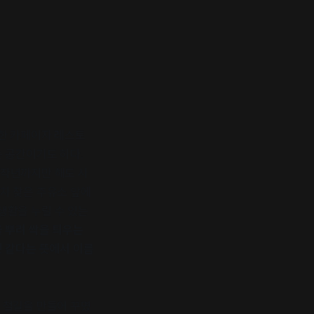
픈한 카페이자 레스토
는 공간이기도 하다.
 작년까지만 해도 사
차 찾은 주유소 앞에
생활을 누릴 수 있는
 뿌려 싹을 틔우는
것 같다는 뜻에서 이름
 철길을 만들어 꾸몄