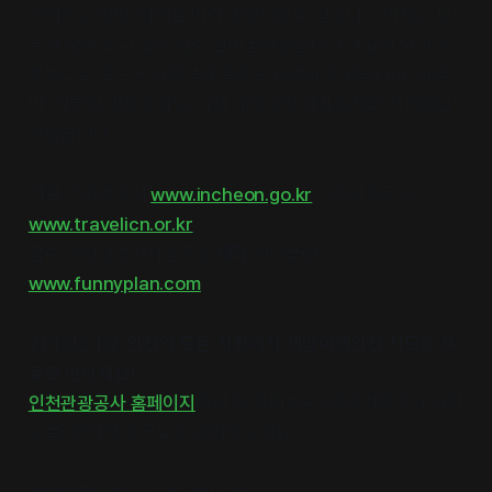
이어지고 있다. 하천을 따라 벚꽃나무도 심고나니 이제는 모
두가 함께 걷고 싶은 길로 탈바꿈하였습니다. 4월이 되면 분
홍빛으로 물드는 덕에 벚꽃축제도 탄생하게 됐습니다. 이른
바 ‘서부천 벚꽃축제’는 이제 계양구의 대표축제로 자리매김
하였습니다.
기획
인천광역시
www.incheon.go.kr
인천관광공사
www.travelicn.or.kr
감수
인천광역시서점조합
제작
퍼니플랜
www.funnyplan.com
2018년 1월, 인천의 모든 서점에서 책방여행인천 지도를 무
료로 만나세요!
인천관광공사 홈페이지
에서 더 흥미로운 〈책방여행인천 가이
드북〉 전자책을 무료로 내려받으세요.