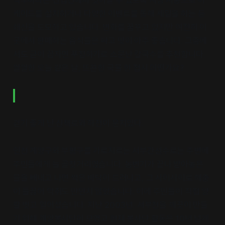
낙후하다는 선입견에서 벗어날 수 있도록 시장 지붕으로 아
케이드를 설치하거나 다양한 이벤트를 통해 세일을 하는 등
쇄신을 도모하고 있습니다. 변화를 꿈꾸고 있지만 여전히 이
곳에서 판매하는 음식들은 싸고 맛이 아주 좋습니다. 그중에
서도 굳이 꼽자면 푸짐하기로 소문난 칼국수를 추천합니다.
쌀쌀한 오늘 같은 날, 뜨끈한 국물 한 접시 어떤가요?
걷기 좋게 난 산책로와 하천이 운치있다.
인천 계양구와 부평구를 가로지르는 서부간선수로는 주변에
주민들에게 늘 골칫거리였습니다. 농번기가 끝나 받아놓은
물을 빼내고 나면 썩은 바닥이 드러나고, 그 사이사이로 해충
이 들끓어 악취도 만만치 않았습니다. 이에 주민들이 직접 양
팔 벗고 일어섰습니다. 지난 2003년. 서부천을 깨끗이 만들
기 위해 계양봉사단이 모였고 현재 봉사단 활동은 10년 넘게