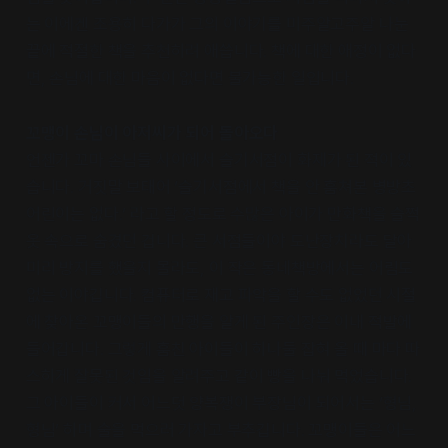
는 이에겐 조용히 다가가 그의 이야기를 미주알고주알 나눈
끝에 적절한 책을 추천하려 애씁니다. 책에 대한 애정이 없다
면, 손님에 대한 마음이 없다면 불가능한 일입니다.
꼬맹이 손님이 아저씨가 되어 돌아오다
언젠가 꼬마 손님들 사이에서 슬기서점이 화제가 된 적이 있
습니다. 거짓말 보태어 ‘슬기서점에서 책을 안 훔쳐본 병방초
어린이는 없다.’ 라고 할 정도로 수많은 아이가 만화책을 슬쩍
옷 속으로 숨겼던 겁니다. 큰 서점들이야 도난장치라도 달아
미리 방지를 했을지 몰라도, 이 작은 동네책방에서는 어림도
없는 이야깁니다. 컴퓨터로 재고 파악을 할 수도 없었던 시절
에 찾아온 꼬맹이들의 만행을 알게 된 주인장은 이내 적발에
들어갑니다. 그렇게 훔친 아이들이 하나둘 잡혀 올 때 마다 따
스하게 잘못된 것임을 알려주고 같이 빵을 나눠 먹었습니다.
그 아이들이 커서 어느덧 양복쟁이 부장님이 되어서는 ‘형님,
형님’ 하며 술을 먹으러 가자고 부추깁니다. 꼬맹이들은 어느