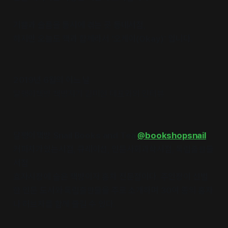
기쁨과 슬픔을 동시에 겪는 곳 동네서점,
하지만 오늘도 책과 함께라서 ‘오케이(Okay)’ 입니다.
2019년 6월의 어느 날
달팽이책방 책방지기 김미현 대표와의 인터뷰
달팽이책방 Snail Books and Tea
@bookshopsnail
커피차가있는서점, 큐레이션, 인문사회과학서점, 독립출판물
서점
효자시장에 숨은 책방이자 홍차 전문점이다. 주인장이 선별
한 인문 도서와 독립출판물을 주로 소개하며 30여 종의 홍차
나 허브차를 함께 즐길 수 있다.