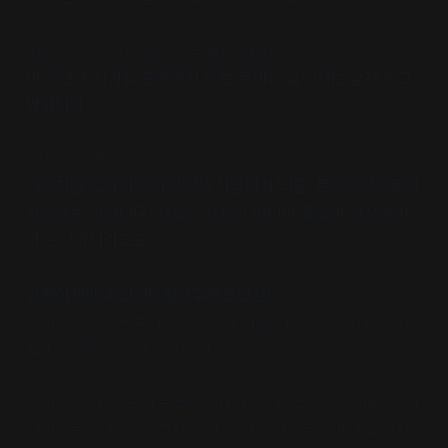
최근 가장 위기의 순간과 극복한 비결은?
이 공간과 서가를 존중하지 않는 무례함 앞에서는 참지 않고
말합니다.
앞으로의 계획은?
지금처럼 효자시장 한편에서 서점이자 티룸, 문화공간으로서
지속하는 것입니다. 지속은 정체가 아니라 끝없이 성장해야
하는 것이더라고요.
달팽이책방 추천 책 〈월간주폭초인전〉
dcdc 쓰고 이푸로니 그림 | 알마 펴냄 | 188쪽 | 2019년 06
월 17일 발행 | 값 13,200원
알마 출판사의 ‘포비든 플래닛(FoP)’ 시리즈의 세 번째 책. 이
시리즈는 한 명의SF작가와 한 명의 일러스트레이터를 매치