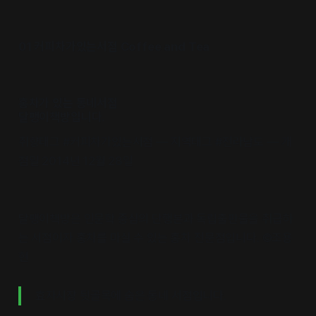
01 커피차가있는서점 Coffee and Tea
홍차가 있는 동네서점
달팽이책방입니다.
취향태그 #커피차가있는서점 — 지역태그 #전라남도 — 개
점일 2014년 12월 28일
달팽이책방은 인문학 중심의 단행본과 독립출판물을 취급하
는 서점이자 홍차를 마실 수 있는 홍차 전문점입니다. ©조용
현
효자시장 뒷골목에 숨은 동네 서점입니다.