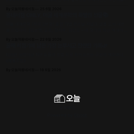
만날 수 있어요.
By 오늘의동네서점
25 6월 2026
동네서점 ONLY, 머묾 세계문학의 특별한 선물📚
머묾 세계문학 〈자아 3부작〉 출간 기념 퍼스널 저널과 샘플 도서 세트
를 드립니다. (김보영, 요조, 정지우, 김선오 – 네 작가의 최신 에세이
수록)
By 오늘의동네서점
22 6월 2026
올해 서점가에 남은 가장 눈부시고 찬란한 기록🌿
타이완 서점대상 1위! 슬픔의 포말 위로 피어오르는 구원의 에피파니,
《해풍주점》
By 오늘의동네서점
18 6월 2026
구독하기
Powered by
Ghost