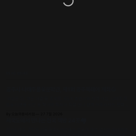
READ MORE
공주시·나태주풀꽃문학관, 제1회 공주북페어 개최🌰
‘서점은 집, 책은 사람’을 주제로, 63개 출판사와 지역 서점, 나태주·정
호승·이병률 시인 등 작가와 독자가 직접 만나 함께 어우러지는 문학 축
제로 초대합니다.
By 오늘의동네서점
27 7월 2026
서국도에서 만나는 전국 책방 24곳🏘️
어서오세요. 2026 서울국제도서전에서 전국의 개성 넘치는 동네책방
24곳의 책방지기들이 고유의 안목과 철학으로 큐레이션한 추천책을