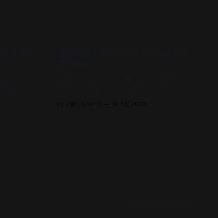
문학의 특별
올해 서점가에 남은 가장 눈부시고 찬란
한 기록🌿
 기념 퍼스널
타이완 서점대상 1위! 슬픔의 포말 위로 피어오
(김보영, 요
르는 구원의 에피파니, 《해풍주점》
신 에세이 수
By 오늘의동네서점
18 6월 2026
Powered by
Ghost