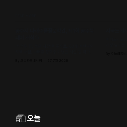
READ MORE
공주시·나태주풀꽃문학관, 제1회 공주북
서국도에서 
페어 개최🌰
어서오세요.
개성 넘치는
‘서점은 집, 책은 사람’을 주제로, 63개 출판사와
유의 안목과
지역 서점, 나태주·정호승·이병률 시인 등 작가와
By 오늘의동
날 수 있어요
독자가 직접 만나 함께 어우러지는 문학 축제로
By 오늘의동네서점
27 7월 2026
초대합니다.