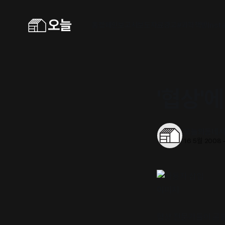
홈
캠페인
보고서
보도자료
광고
#과학책방
Inst
'협상'
오늘의동네
16 5월 2008
협상 전문가들이 공통