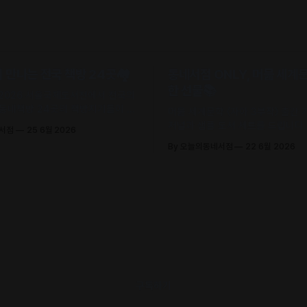
만나는 전국 책방 24곳🏘️
동네서점 ONLY, 머묾 세계
한 선물📚
 2026 서울국제도서전에서 전국의
 동네책방 24곳의 책방지기들이 고
머묾 세계문학 〈자아 3부작〉 출간
 철학으로 큐레이션한 추천책을 만
저널과 샘플 도서 세트를 드립니다. 
네서점
25 6월 2026
.
조, 정지우, 김선오 – 네 작가의 최
By 오늘의동네서점
22 6월 2026
록)
구독하기