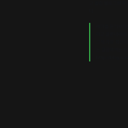
고 올린 블로그의 후
다.
얘기를 듣기보다
하고 결론내리려고
그게 가장 최선이
는 깔끔하게는 보일
http://blog.