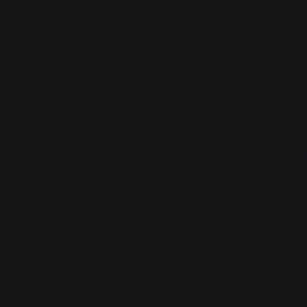
기획자는 무조건 엽기
그냥 핌블핌블을 좋아
프로냄새가 나면 곤란
일주일동안 탈을 뒤집
결국 돈 일원도 못받
관련 직원들이 이것 
결국 졸라 열받음… 
속은 뒤집어짐… T T
난 너무 착해서 탈이
* whoshe님에 의