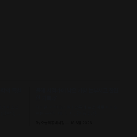
문학의 특별
올해 서점가에 남은 가장 눈부시고 찬란
한 기록🌿
 기념 퍼스널
타이완 서점대상 1위! 슬픔의 포말 위로 피어오
(김보영, 요
르는 구원의 에피파니, 《해풍주점》
신 에세이 수
By 오늘의동네서점
18 6월 2026