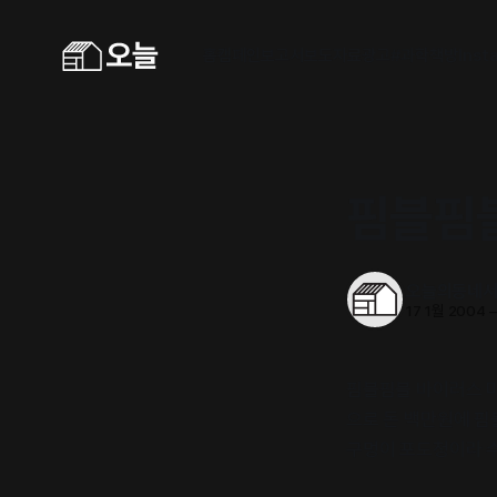
홈
캠페인
보고서
보도자료
광고
#과학책방
Inst
핌블핌
오늘의동네
17 1월 2004
핌블핌블 바이러스 
으로 돈 백만원에 핌
구멍이 포도청이라 