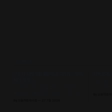
READ MORE
공주시·나태주풀꽃문학관, 제1회 공주북
서국도에서 
페어 개최🌰
어서오세요.
개성 넘치는
‘서점은 집, 책은 사람’을 주제로, 63개 출판사와
유의 안목과
지역 서점, 나태주·정호승·이병률 시인 등 작가와
By 오늘의동
날 수 있어요
독자가 직접 만나 함께 어우러지는 문학 축제로
By 오늘의동네서점
27 7월 2026
초대합니다.