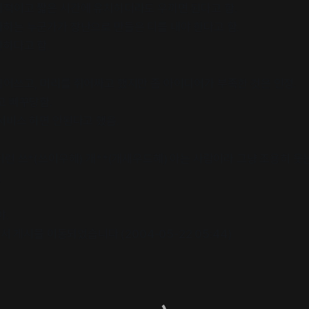
적이고 짧은 시간에 유치하더라도 우끼면 된다고 함.
하는 누군가가 장난으로 만들은 티를 내야 한다고 함.
하다고 함.
어쓰고, 머리를 쥐어짜고 했지만 좀 아이디어가 부족한 것은 인정.
고 빠꾸당함.
서비스 하면 안된다고 했음.
이런 쓰*(쓰이우헤) 개**(개새우드혜) 아는 사람이라 그냥 조용히 웃
;
야.
해서 게시물 이동되었습니다 (2004-05-22 05:44)