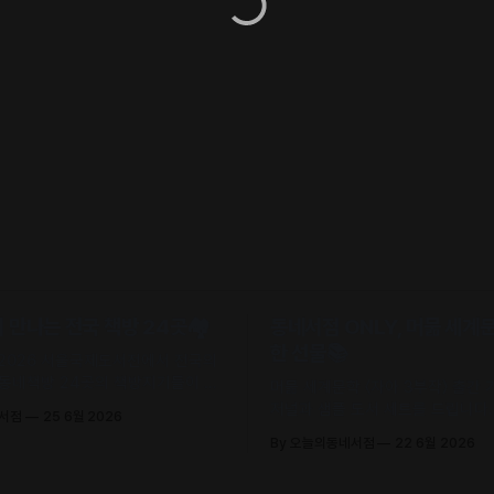
만나는 전국 책방 24곳🏘️
동네서점 ONLY, 머묾 세계
한 선물📚
 2026 서울국제도서전에서 전국의
 동네책방 24곳의 책방지기들이 고
머묾 세계문학 〈자아 3부작〉 출간
 철학으로 큐레이션한 추천책을 만
저널과 샘플 도서 세트를 드립니다. 
네서점
25 6월 2026
.
조, 정지우, 김선오 – 네 작가의 최
By 오늘의동네서점
22 6월 2026
록)