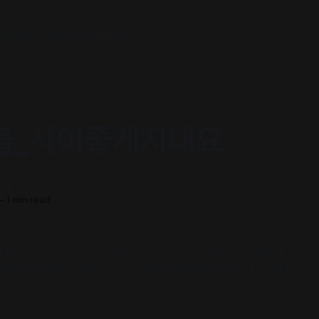
agram
Facebook
Youtube
블_사이좋게지내요
서점
—
1 min read
마케팅의 일환으로 왕년의 온라인통신사 하이*(하이후헤)에서 아는 
블핌블을 인형과 탈을 가지고 동영상 5편을 만들어 달라고 부탁함. 약
수락하고만 후씨.