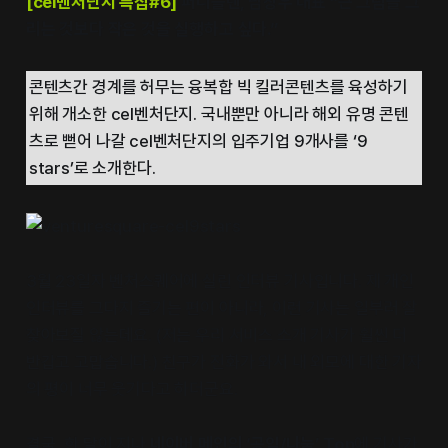
[cel벤처단지 특집#6]
퍼니플랜, 남창우 대표 “큰 그림을 그
리는 것보다 작은 것을 실행하고 싶다.”
콘텐츠간 경계를 허무는 융복합 빅 킬러콘텐츠를 육성하기
위해 개소한 cel벤처단지. 국내뿐만 아니라 해외 유명 콘텐
츠로 뻗어 나갈 cel벤처단지의 입주기업 9개사를 ‘9
stars’로 소개한다.
3월 23일자 벤처스퀘어에 실린 인터뷰 기사입니다. 제 개인
인터뷰를 그다지 즐기는 편이 아니라, 이런 기사는 일부러 잘
찾아보질 않는데요. (저는 우리 서비스 소개 기사가 훨씬 더
반갑고 고맙습니다.) 친구가 전화가 와서 내 외모에 대한 기자
의 평이 너무 웃기다고 하더군요.
결국, 한 달이 지나
네이버 메인의 ‘공익/나눔’ Top
에 기사가