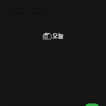
타이완 서점대상 1위! 슬픔의 포말 위로 피어오르는 구원의 에피파니,
《해풍주점》
By 오늘의동네서점
18 6월 2026
구독하기
Powered by
Ghost
오늘의동네서점
내 취향의 이웃을 만나세요.