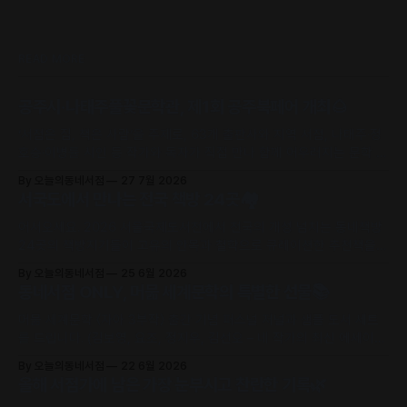
READ MORE
공주시·나태주풀꽃문학관, 제1회 공주북페어 개최🌰
‘서점은 집, 책은 사람’을 주제로, 63개 출판사와 지역 서점, 나태주·정
호승·이병률 시인 등 작가와 독자가 직접 만나 함께 어우러지는 문학 축
제로 초대합니다.
By 오늘의동네서점
27 7월 2026
서국도에서 만나는 전국 책방 24곳🏘️
어서오세요. 2026 서울국제도서전에서 전국의 개성 넘치는 동네책방
24곳의 책방지기들이 고유의 안목과 철학으로 큐레이션한 추천책을
만날 수 있어요.
By 오늘의동네서점
25 6월 2026
동네서점 ONLY, 머묾 세계문학의 특별한 선물📚
머묾 세계문학 〈자아 3부작〉 출간 기념 퍼스널 저널과 샘플 도서 세트
를 드립니다. (김보영, 요조, 정지우, 김선오 – 네 작가의 최신 에세이
수록)
By 오늘의동네서점
22 6월 2026
올해 서점가에 남은 가장 눈부시고 찬란한 기록🌿