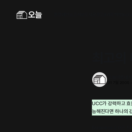
홈
캠페인
보고서
보도자료
광고
#과학책방
Inst
최고의 
오늘의동네
21 7월 2005
UCC가 강력하고 효
능해진다면 하나의 강
Business 2.