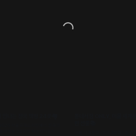
만나는 전국 책방 24곳🏘️
동네서점 ONLY, 머묾 세계
한 선물📚
 2026 서울국제도서전에서 전국의
 동네책방 24곳의 책방지기들이 고
머묾 세계문학 〈자아 3부작〉 출간