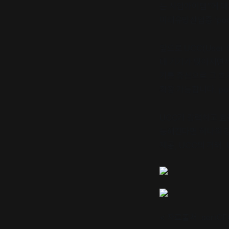
는 사업아이템”에 대한
미래유망산업중 ‘po
앞으로 UCC(User 
대 기기가 많아지면서 
기를 중심으로 그 초기
확장 가능합니다. po
UCC가 강력하고 효
능해진다면 하나의 강
제공, UCC의 거래,
< 자료출처: seriCE