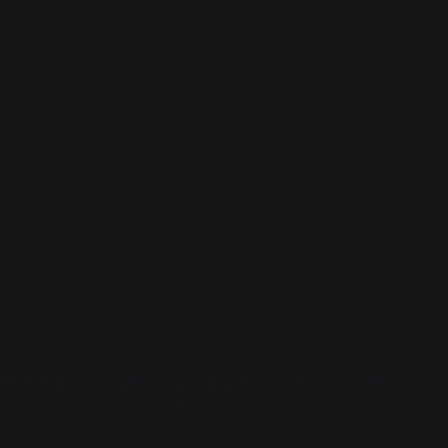
문학의 특별
올해 서점가에 남은 가장 눈부시고 찬란
한 기록🌿
 기념 퍼스널
타이완 서점대상 1위! 슬픔의 포말 위로 피어오