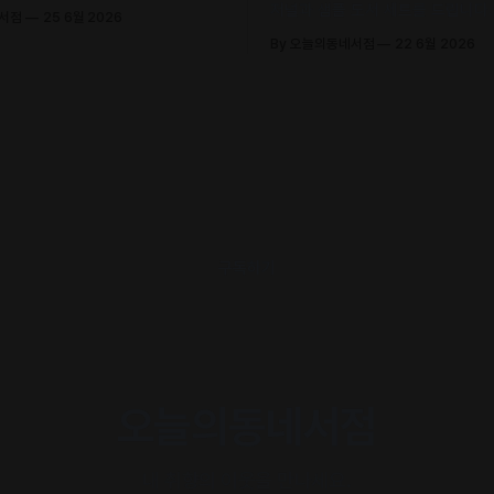
 철학으로 큐레이션한 추천책을 만
저널과 샘플 도서 세트를 드립니다. 
네서점
25 6월 2026
.
조, 정지우, 김선오 – 네 작가의 최
By 오늘의동네서점
22 6월 2026
록)
구독하기
오늘의동네서점
내 취향의 이웃을 만나세요.