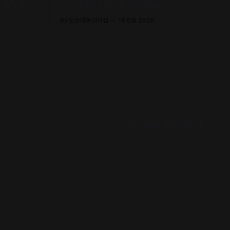
(김보영, 요
르는 구원의 에피파니, 《해풍주점》
신 에세이 수
By 오늘의동네서점
18 6월 2026
Powered by
Ghost