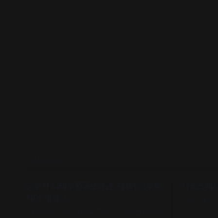
READ MORE
공주시·나태주풀꽃문학관, 제1회 공주북
서국도에서 
페어 개최🌰
어서오세요.
개성 넘치는
‘서점은 집, 책은 사람’을 주제로, 63개 출판사와