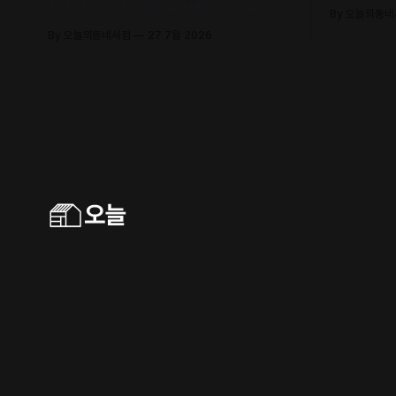
유의 안목과
지역 서점, 나태주·정호승·이병률 시인 등 작가와
By 오늘의동
날 수 있어요
독자가 직접 만나 함께 어우러지는 문학 축제로
By 오늘의동네서점
27 7월 2026
초대합니다.