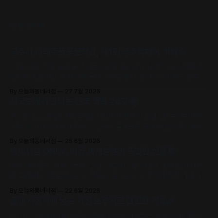
READ MORE
공주시·나태주풀꽃문학관, 제1회 공주북페어 개최🌰
‘서점은 집, 책은 사람’을 주제로, 63개 출판사와 지역 서점, 나태주·정
호승·이병률 시인 등 작가와 독자가 직접 만나 함께 어우러지는 문학 축
제로 초대합니다.
By 오늘의동네서점
27 7월 2026
서국도에서 만나는 전국 책방 24곳🏘️
어서오세요. 2026 서울국제도서전에서 전국의 개성 넘치는 동네책방
24곳의 책방지기들이 고유의 안목과 철학으로 큐레이션한 추천책을
만날 수 있어요.
By 오늘의동네서점
25 6월 2026
동네서점 ONLY, 머묾 세계문학의 특별한 선물📚
머묾 세계문학 〈자아 3부작〉 출간 기념 퍼스널 저널과 샘플 도서 세트
를 드립니다. (김보영, 요조, 정지우, 김선오 – 네 작가의 최신 에세이
수록)
By 오늘의동네서점
22 6월 2026
올해 서점가에 남은 가장 눈부시고 찬란한 기록🌿
타이완 서점대상 1위! 슬픔의 포말 위로 피어오르는 구원의 에피파니,