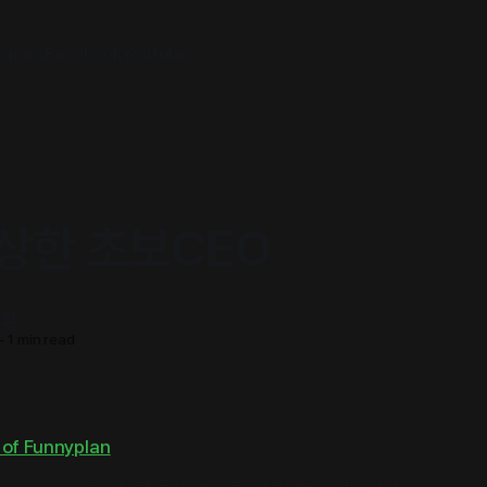
agram
Facebook
Youtube
상한 초보CEO
서점
—
1 min read