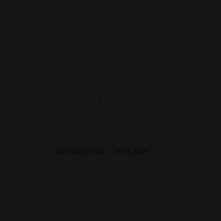
문학의 특별
올해 서점가에 남은 가장 눈부시고 찬란
한 기록🌿
 기념 퍼스널
타이완 서점대상 1위! 슬픔의 포말 위로 피어오
(김보영, 요
르는 구원의 에피파니, 《해풍주점》
신 에세이 수
By 오늘의동네서점
18 6월 2026