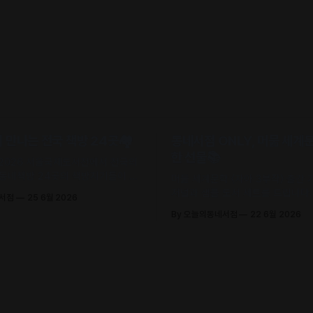
만나는 전국 책방 24곳🏘️
동네서점 ONLY, 머묾 세계
한 선물📚
 2026 서울국제도서전에서 전국의
 동네책방 24곳의 책방지기들이 고
머묾 세계문학 〈자아 3부작〉 출간
 철학으로 큐레이션한 추천책을 만
저널과 샘플 도서 세트를 드립니다. 
네서점
25 6월 2026
.
조, 정지우, 김선오 – 네 작가의 최
By 오늘의동네서점
22 6월 2026
록)