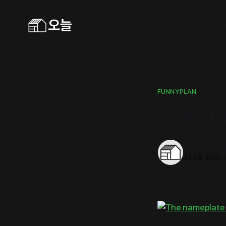
홈
캠페인
보고서
보도자료
광고
#과학책방
Inst
FUNNYPLAN
조금 이
오늘의동네
13 2월 2013