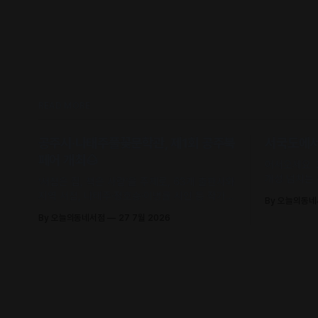
READ MORE
공주시·나태주풀꽃문학관, 제1회 공주북
서국도에서 
페어 개최🌰
어서오세요.
개성 넘치는
‘서점은 집, 책은 사람’을 주제로, 63개 출판사와
유의 안목과
지역 서점, 나태주·정호승·이병률 시인 등 작가와
By 오늘의동
날 수 있어요
독자가 직접 만나 함께 어우러지는 문학 축제로
By 오늘의동네서점
27 7월 2026
초대합니다.