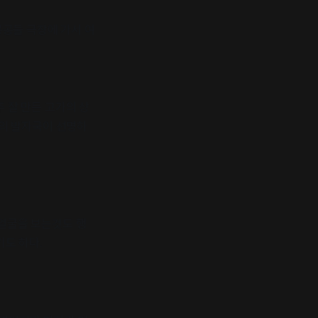
e공공둘 극장에 가서 여
주 잘 만든 고가의 상
고의 발자국이 선명하
얼굴을 보는것도 행
도 하다.