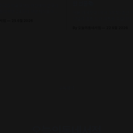
한 선물📚
 2026 서울국제도서전에서 전국의
 동네책방 24곳의 책방지기들이 고
머묾 세계문학 〈자아 3부작〉 출간
 철학으로 큐레이션한 추천책을 만
저널과 샘플 도서 세트를 드립니다. 
네서점
25 6월 2026
.
조, 정지우, 김선오 – 네 작가의 최
By 오늘의동네서점
22 6월 2026
록)
구독하기
오늘의동네서점