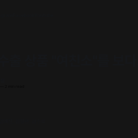
agram
Facebook
Youtube
수출 상품 "여친소"를 보다
서점
—
2 min read
, 임예진, 김창완, 김수로