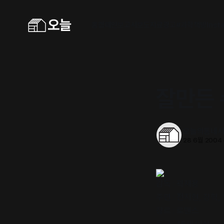
홈
캠페인
보고서
보도자료
광고
#과학책방
Inst
잘만든 
오늘의동네
28 6월 2004
감독 : 곽재용
주연 : 전지현, 장혁
장르 : 로맨스