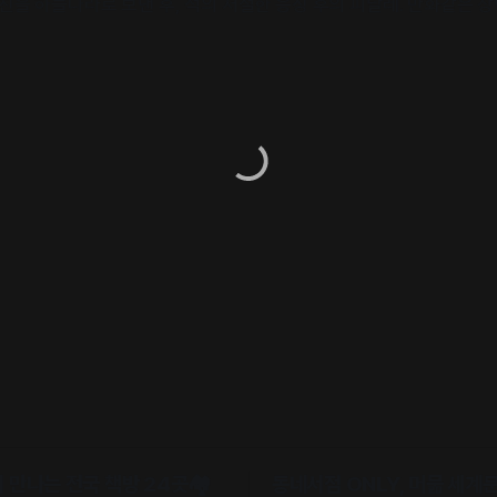
 남친을 하늘나라로 보낸 후, 적의 처절한 응징 후의 피날레. 만화같은 
만나는 전국 책방 24곳🏘️
동네서점 ONLY, 머묾 세계