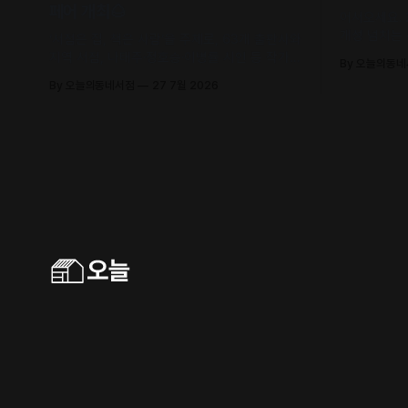
페어 개최🌰
어서오세요.
개성 넘치는
‘서점은 집, 책은 사람’을 주제로, 63개 출판사와
유의 안목과
지역 서점, 나태주·정호승·이병률 시인 등 작가와
By 오늘의동
날 수 있어요
독자가 직접 만나 함께 어우러지는 문학 축제로
By 오늘의동네서점
27 7월 2026
초대합니다.