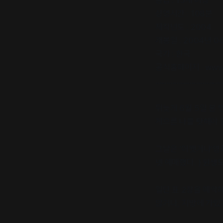
등급 : 15세 이상
상영시간 : 108분
제작년도 : 2004
개봉일 : 2004년 0
국가 : 한국
공식홈페이지 : www.
……………………………
뒤늦게 6월 5일 본
게으른 나를 탓해야 
그날은 ‘어쨋거나’영화
넷 예매했다. ) 원생도
일단 표 2장을 예약
않거나, 지방에 가있거