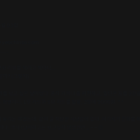
6월 03일
yeochinso.com
…..
 영화 리뷰를 하려고 하다니…
할까? (그렇지)
를 보고 싶은 날이었다. 혼자 가자니 좀 허전하고, 일단은 표를 2장을 
 학생이니, L모 카드와 S모 카드를 활용, 2장에 9000원. ^ ^
해 놓기는 하였는데, 같이 갈 적당한 사냥감이 없다. 여기저기 전화를 
나, 역시.(남자하고는 보고싶지 않았건만… – – 😉