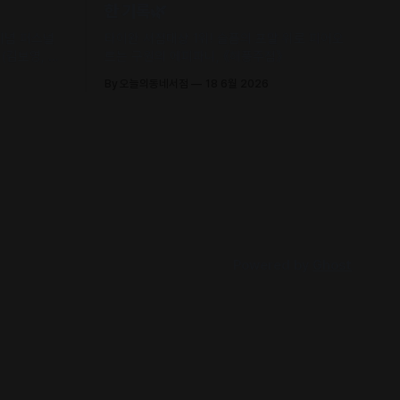
한 기록🌿
 기념 퍼스널
타이완 서점대상 1위! 슬픔의 포말 위로 피어오
(김보영, 요
르는 구원의 에피파니, 《해풍주점》
신 에세이 수
By 오늘의동네서점
18 6월 2026
Powered by
Ghost