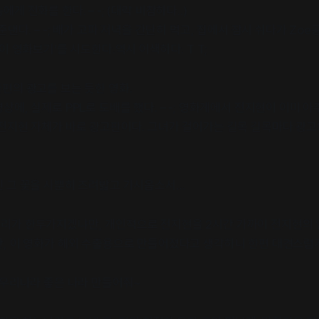
게 전화를 한다. – -; (대략 비참하다..)
준댄다. – -; 배가 고파 저녁을 간단히 먹고, 집에서 잠시 쉬다가 Zo
이 영화보기’를 시도한다.역시 어색하다. T T;
편의 광고를 보는 듯한 영화.
에, 실제로 PPL로 도배를 했다. – -; 영화계에서 전지현이 이미 아
전지현 자체가 바로 광고판이다. 그녀가 걸어가는 길목 길목마다 광
 그 꽃을 사뿐히 즈려밟고 가시옵소서…
리가 한두가지겠냐만, 개인적으로 전지현을 2시간 가까이 전지현의 
, 이 영화가 해외 수출용으로 만들어졌다고 생각하니 한편 대견스럽기
 우리나라 좋은 나라 만들어줘~