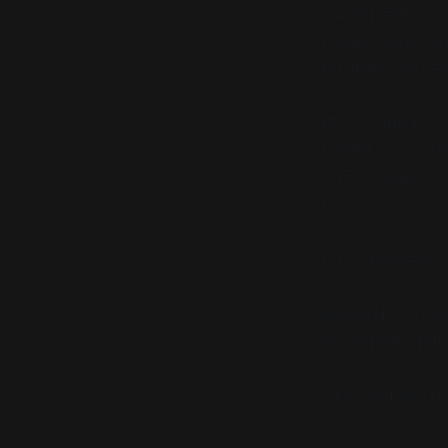
할 수없이 죽마고우놈에
다행히(?) 영화를 봐
전히 어색한 ‘남자 둘
여친소… 한마디로 한
광고처럼 감각적인 영상
품이듯, 기업에게는 
다.
가시는 걸음걸음 놓인
내용면에서야 비판거
복한 일이기도 하지만
그래 돈 많이 벌어서