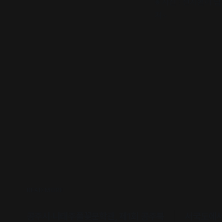
※ 사진 : 전지현이
져~
READ MORE
공주시·나태주풀꽃문학관, 제1회 공주북
서국도에서 