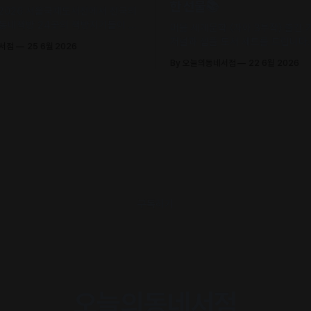
한 선물📚
 2026 서울국제도서전에서 전국의
 동네책방 24곳의 책방지기들이 고
머묾 세계문학 〈자아 3부작〉 출간
 철학으로 큐레이션한 추천책을 만
저널과 샘플 도서 세트를 드립니다. 
네서점
25 6월 2026
.
조, 정지우, 김선오 – 네 작가의 최
By 오늘의동네서점
22 6월 2026
록)
구독하기
오늘의동네서점