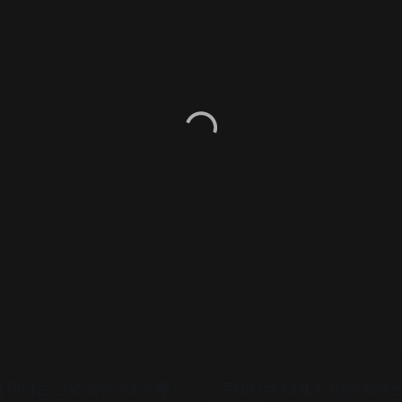
만나는 전국 책방 24곳🏘️
동네서점 ONLY, 머묾 세계