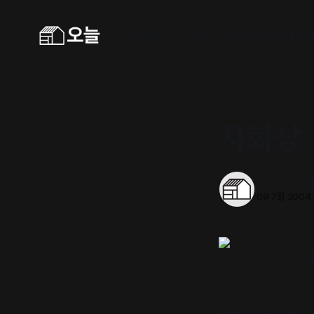
홈
캠페인
보고서
보도자료
광고
#과학책방
Inst
자화상
오늘의동네
09 7월 2004
그림 : SONY Clie 
무엇을 원하는가.