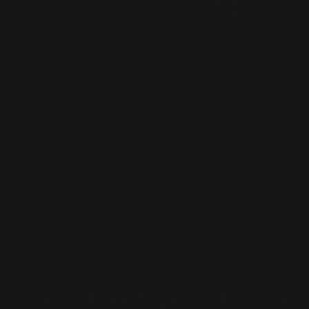
무엇을 향하는가.
그대.
READ MORE
공주시·나태주풀꽃문학관, 제1회 공주북
서국도에서 