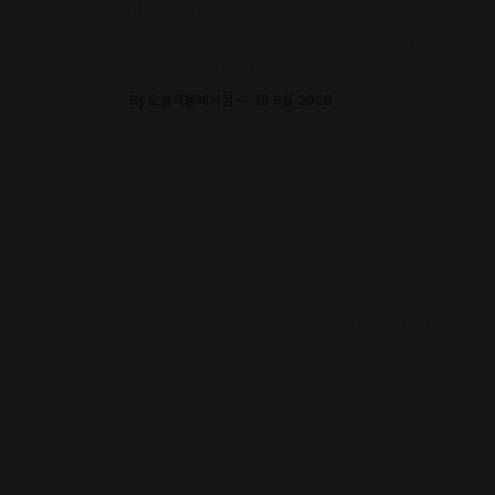
한 기록🌿
 기념 퍼스널
타이완 서점대상 1위! 슬픔의 포말 위로 피어오
(김보영, 요
르는 구원의 에피파니, 《해풍주점》
신 에세이 수
By 오늘의동네서점
18 6월 2026
Powered by
Ghost