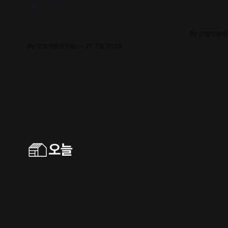
페어 개최🌰
어서오세요.
개성 넘치는
‘서점은 집, 책은 사람’을 주제로, 63개 출판사와
유의 안목과
지역 서점, 나태주·정호승·이병률 시인 등 작가와
By 오늘의동
날 수 있어요
독자가 직접 만나 함께 어우러지는 문학 축제로
By 오늘의동네서점
27 7월 2026
초대합니다.