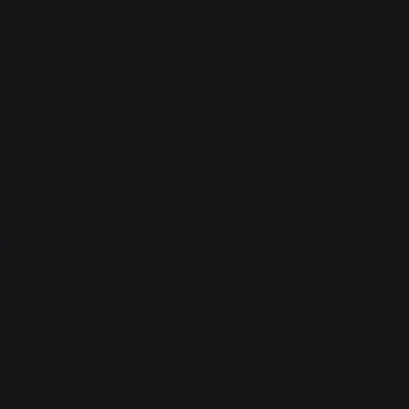
agram
Facebook
Youtube
서점
NZ90, 2004.