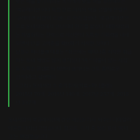
맞는 책을 찾기 어려운 독자에게 맞춤 책을 추천해주는
‘북큐레이션’이나 특정 장르·저자의 책을 선별해 진열한
‘큐레이션 서점’이 트렌드로 자리 잡았다. ‘북큐레이션’은
주로 동네서점에서 선보이며 인기를 끌었다. 대형서점과
는 차별화되는 전략으로 자신만의 독특한 기획력을 내세
우면서 단골 고객층을 확보하기 시작한 것이다.
남창우 퍼니플랜 대표는 “최근에는 페미니즘 서적만 취급
하는 동네 책방도 많이 생겨났다”며 “‘식물이 있는 서점’
등 독특한 콘셉트의 책방이 생겨나는 것도 흥미로운
점”이라고 설명했다.
<그림> 동네서점 수 증가추이(자료=퍼니플랜)
2015년 70개, 2016년 140개, 2017년 257개, 2018
년 337개
동네서점의 북큐레이션에 관한 세심한 기사 써주신 이데일리
이윤정 기자님 고맙습니다. 참고로, 기사 중 실린 표의 ‘북티
크’는 폐점했습니다.