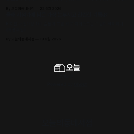
수록)
By 오늘의동네서점
22 6월 2026
올해 서점가에 남은 가장 눈부시고 찬란한 기록🌿
타이완 서점대상 1위! 슬픔의 포말 위로 피어오르는 구원의 에피파니,
《해풍주점》
By 오늘의동네서점
18 6월 2026
구독하기
Powered by
Ghost
오늘의동네서점