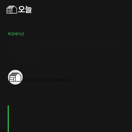
북큐레이션
이데일리 | 당신의 인생책 골라
드립니다.
오늘의동네서점
18 7월 2018
—
2 min read
불황이 드리운 출판계에 ‘북큐레이션’ 열풍이 거세다.
‘큐레이션'(curation)은 ‘콘텐츠를 목적에 따라 수집하고
선별하는 것을 뜻하는 용어다. 출판업계에서는 자신에게