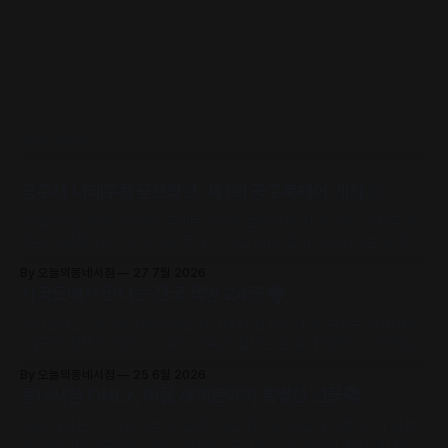
READ MORE
공주시·나태주풀꽃문학관, 제1회 공주북페어 개최🌰
‘서점은 집, 책은 사람’을 주제로, 63개 출판사와 지역 서점, 나태주·정
호승·이병률 시인 등 작가와 독자가 직접 만나 함께 어우러지는 문학 축
제로 초대합니다.
By 오늘의동네서점
27 7월 2026
서국도에서 만나는 전국 책방 24곳🏘️
어서오세요. 2026 서울국제도서전에서 전국의 개성 넘치는 동네책방
24곳의 책방지기들이 고유의 안목과 철학으로 큐레이션한 추천책을
만날 수 있어요.
By 오늘의동네서점
25 6월 2026
동네서점 ONLY, 머묾 세계문학의 특별한 선물📚
머묾 세계문학 〈자아 3부작〉 출간 기념 퍼스널 저널과 샘플 도서 세트
를 드립니다. (김보영, 요조, 정지우, 김선오 – 네 작가의 최신 에세이