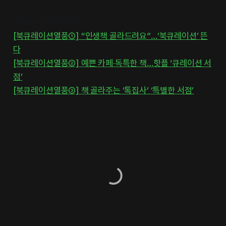
이데일리 기사 자세히:
[북큐레이션열풍①] “인생책 골라드려요”…’북큐레이션’ 뜬
다
[북큐레이션열풍②] 예쁜 카페·독특한 책…핫플 ‘큐레이션 서
점’
[북큐레이션열풍③] 책 골라주는 ‘톡집사’ ‘특별한 서점’