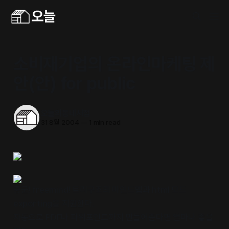
소비재기업의 온라인마케팅 제
안(안) for public
오늘의동네서점
31 8월 2004
—
1 min read
좋군! freemind! 트리구조의 마인드맵과 html 모드
exporting을 지원한다.
자동으로 PDF나 파워포인트까지 만들어준다면 얼마나 좋을