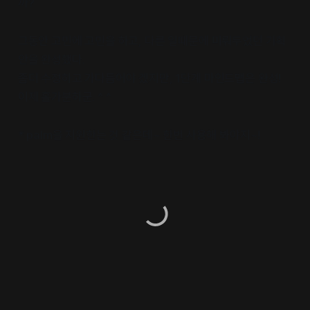
까?
그동안 고민에 고민을 하고, 다른 일때문에 미뤄두었던 기획
안을 완성했다.
좀더 수정하고 가다듬어야 겠지만, 1단계 마인드맵은 완성!
이제 홀가분하군. ^ ^
* palm을 지원한는 것 같은데~ 한번 사용해 봐야지~!