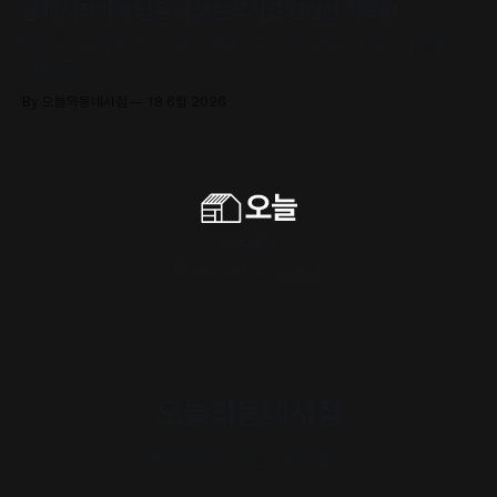
올해 서점가에 남은 가장 눈부시고 찬란한 기록🌿
타이완 서점대상 1위! 슬픔의 포말 위로 피어오르는 구원의 에피파니,
《해풍주점》
By 오늘의동네서점
18 6월 2026
구독하기
Powered by
Ghost
오늘의동네서점
내 취향의 이웃을 만나세요.