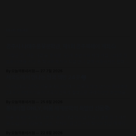
READ MORE
공주시·나태주풀꽃문학관, 제1회 공주북페어 개최🌰
‘서점은 집, 책은 사람’을 주제로, 63개 출판사와 지역 서점, 나태주·정
호승·이병률 시인 등 작가와 독자가 직접 만나 함께 어우러지는 문학 축
제로 초대합니다.
By 오늘의동네서점
27 7월 2026
서국도에서 만나는 전국 책방 24곳🏘️
어서오세요. 2026 서울국제도서전에서 전국의 개성 넘치는 동네책방
24곳의 책방지기들이 고유의 안목과 철학으로 큐레이션한 추천책을
만날 수 있어요.
By 오늘의동네서점
25 6월 2026
동네서점 ONLY, 머묾 세계문학의 특별한 선물📚
머묾 세계문학 〈자아 3부작〉 출간 기념 퍼스널 저널과 샘플 도서 세트
를 드립니다. (김보영, 요조, 정지우, 김선오 – 네 작가의 최신 에세이
수록)
By 오늘의동네서점
22 6월 2026