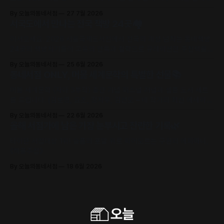
제로 초대합니다.
By 오늘의동네서점
27 7월 2026
서국도에서 만나는 전국 책방 24곳🏘️
어서오세요. 2026 서울국제도서전에서 전국의 개성 넘치는 동네책방
24곳의 책방지기들이 고유의 안목과 철학으로 큐레이션한 추천책을
만날 수 있어요.
By 오늘의동네서점
25 6월 2026
동네서점 ONLY, 머묾 세계문학의 특별한 선물📚
머묾 세계문학 〈자아 3부작〉 출간 기념 퍼스널 저널과 샘플 도서 세트
를 드립니다. (김보영, 요조, 정지우, 김선오 – 네 작가의 최신 에세이
수록)
By 오늘의동네서점
22 6월 2026
올해 서점가에 남은 가장 눈부시고 찬란한 기록🌿
타이완 서점대상 1위! 슬픔의 포말 위로 피어오르는 구원의 에피파니,
《해풍주점》
By 오늘의동네서점
18 6월 2026