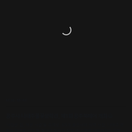
READ MORE
공주시·나태주풀꽃문학관, 제1회 공주북페어 개최🌰
‘서점은 집, 책은 사람’을 주제로, 63개 출판사와 지역 서점, 나태주·정
호승·이병률 시인 등 작가와 독자가 직접 만나 함께 어우러지는 문학 축