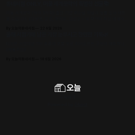
동네서점 ONLY, 머묾 세계문학의 특별한 선물📚
머묾 세계문학 〈자아 3부작〉 출간 기념 퍼스널 저널과 샘플 도서 세트
를 드립니다. (김보영, 요조, 정지우, 김선오 – 네 작가의 최신 에세이
수록)
By 오늘의동네서점
22 6월 2026
올해 서점가에 남은 가장 눈부시고 찬란한 기록🌿
타이완 서점대상 1위! 슬픔의 포말 위로 피어오르는 구원의 에피파니,
《해풍주점》
By 오늘의동네서점
18 6월 2026
구독하기
Powered by
Ghost