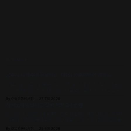
READ MORE
공주시·나태주풀꽃문학관, 제1회 공주북페어 개최🌰
‘서점은 집, 책은 사람’을 주제로, 63개 출판사와 지역 서점, 나태주·정
호승·이병률 시인 등 작가와 독자가 직접 만나 함께 어우러지는 문학 축
제로 초대합니다.
By 오늘의동네서점
27 7월 2026
서국도에서 만나는 전국 책방 24곳🏘️
어서오세요. 2026 서울국제도서전에서 전국의 개성 넘치는 동네책방
24곳의 책방지기들이 고유의 안목과 철학으로 큐레이션한 추천책을
만날 수 있어요.
By 오늘의동네서점
25 6월 2026