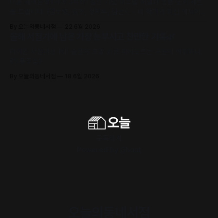
머묾 세계문학 〈자아 3부작〉 출간 기념 퍼스널 저널과 샘플 도서 세트
를 드립니다. (김보영, 요조, 정지우, 김선오 – 네 작가의 최신 에세이
수록)
By 오늘의동네서점
22 6월 2026
올해 서점가에 남은 가장 눈부시고 찬란한 기록🌿
타이완 서점대상 1위! 슬픔의 포말 위로 피어오르는 구원의 에피파니,
《해풍주점》
By 오늘의동네서점
18 6월 2026
구독하기
Powered by
Ghost
오늘의동네서점