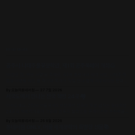
READ MORE
공주시·나태주풀꽃문학관, 제1회 공주북페어 개최🌰
‘서점은 집, 책은 사람’을 주제로, 63개 출판사와 지역 서점, 나태주·정
호승·이병률 시인 등 작가와 독자가 직접 만나 함께 어우러지는 문학 축
제로 초대합니다.
By 오늘의동네서점
27 7월 2026
서국도에서 만나는 전국 책방 24곳🏘️
어서오세요. 2026 서울국제도서전에서 전국의 개성 넘치는 동네책방
24곳의 책방지기들이 고유의 안목과 철학으로 큐레이션한 추천책을
만날 수 있어요.
By 오늘의동네서점
25 6월 2026
동네서점 ONLY, 머묾 세계문학의 특별한 선물📚