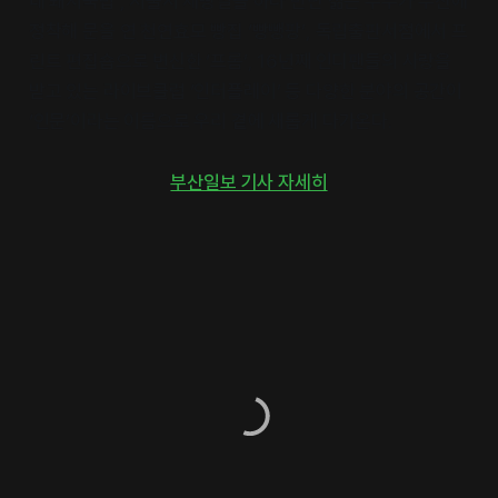
네 돼지국밥’, 서울서 제빵일을 하다 만난 젊은 부부가 부산에
정착해 문을 연 천연효모 빵집 ‘빵뺑팡’, 독립출판서점에서 프
린트 편집숍으로 변신한 ‘프롬’, 16년째 인디팬들의 사랑을
받고 있는 라이브클럽 ‘인터플레이’ 등 다양한 분야의 공간이
‘인문’이라는 이름으로 우리 곁에 새롭게 다가온다.
부산일보 기사 자세히