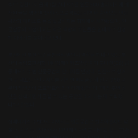
젝트’ 일환으로 올해 1월부터 6주간 인문360 홈페이지에 게
재된 글을 엮어낸 것이다. 프로젝트는 지역 내 숨어있는 인문
공간과 에피소드 등을 발굴하자는 취지에서 시작됐으며, 인
문활동의 거점이 되는 작은 책방의 주인들을 안내자로 설정
해 이야기를 풀어내고 있다.
부산에선 부산 독립출판물의 맏언니 역할을 해내고 있는 부
산의 독립출판서점 1호 ‘샵메이커즈’책방지기 구나연(38) 공
동대표가 주변 인문공간의 안내자를 맡았다. 필진으로 참여
한 구 대표는 “인문지도를 기획한 퍼니플랜과 인문 360 로
부터 제안받아 프로젝트에 참여하게 됐다”며 “책방 주변 공
간을 산책하면서 즐길 수 있는 공간을 소개하는 데 주력했
다”고 말했다.
샵메이커즈 주변으로 이어지는 인문공간은 친숙하면서도 낯
설다. 숨은 동네맛집이자 17년째 제자리를 지키고 있는 ‘장가