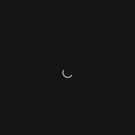
* 출처 : www.themeatrix.com
* 제작 : Free Range
Graphics(www.freerangegraphics.com)
* 번역 : 조두영