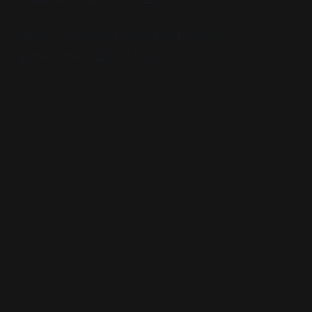
재미있는 듯 하여 퍼다 나름..에구 허리..헥헥. – -;
풀땐 푸더라도… 출처는 남깁니다. ㅋ