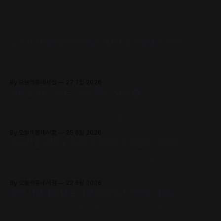
READ MORE
공주시·나태주풀꽃문학관, 제1회 공주북페어 개최🌰
‘서점은 집, 책은 사람’을 주제로, 63개 출판사와 지역 서점, 나태주·정
호승·이병률 시인 등 작가와 독자가 직접 만나 함께 어우러지는 문학 축
제로 초대합니다.
By 오늘의동네서점
27 7월 2026
서국도에서 만나는 전국 책방 24곳🏘️
어서오세요. 2026 서울국제도서전에서 전국의 개성 넘치는 동네책방
24곳의 책방지기들이 고유의 안목과 철학으로 큐레이션한 추천책을
만날 수 있어요.
By 오늘의동네서점
25 6월 2026
동네서점 ONLY, 머묾 세계문학의 특별한 선물📚
머묾 세계문학 〈자아 3부작〉 출간 기념 퍼스널 저널과 샘플 도서 세트
를 드립니다. (김보영, 요조, 정지우, 김선오 – 네 작가의 최신 에세이
수록)
By 오늘의동네서점
22 6월 2026
올해 서점가에 남은 가장 눈부시고 찬란한 기록🌿
타이완 서점대상 1위! 슬픔의 포말 위로 피어오르는 구원의 에피파니,
《해풍주점》