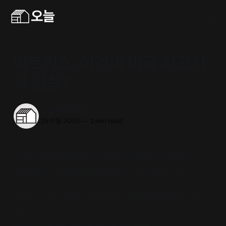
미트릭스, 이것이 미국 쇠고기
의 진실?
오늘의동네서점
25 11월 2006
—
2 min read
오늘 디시인사이드를 좀 살펴 보다가 ‘미트릭스’를 발견,
매트릭스틀 패러디한 미트릭스라니… 참 어의가 어디~?
보다보니 정말 고개가 끄덕, 정말 이런 일이 벌어지고 있는 걸
까?
믿을 수 없는 미트릭스의 진실은 저너머에…?