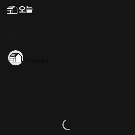
미친 msn 씨바르
오늘의동네서점
12 10월 2004
미쳤다. msn 메신져 이젠 하락의 길로 들어서는가?
그럼 다음 선택은? icq? nate?