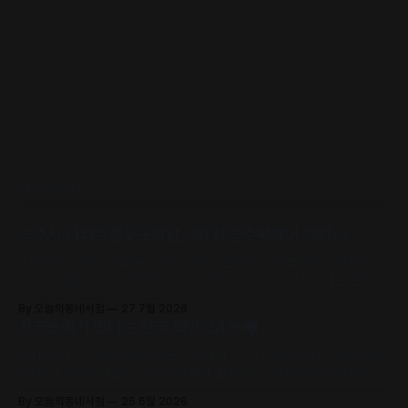
READ MORE
공주시·나태주풀꽃문학관, 제1회 공주북페어 개최🌰
‘서점은 집, 책은 사람’을 주제로, 63개 출판사와 지역 서점, 나태주·정
호승·이병률 시인 등 작가와 독자가 직접 만나 함께 어우러지는 문학 축
제로 초대합니다.
By 오늘의동네서점
27 7월 2026
서국도에서 만나는 전국 책방 24곳🏘️
어서오세요. 2026 서울국제도서전에서 전국의 개성 넘치는 동네책방
24곳의 책방지기들이 고유의 안목과 철학으로 큐레이션한 추천책을
만날 수 있어요.
By 오늘의동네서점
25 6월 2026