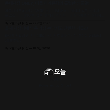
동네서점 ONLY, 머묾 세계문학의 특별한 선물📚
머묾 세계문학 〈자아 3부작〉 출간 기념 퍼스널 저널과 샘플 도서 세트
를 드립니다. (김보영, 요조, 정지우, 김선오 – 네 작가의 최신 에세이
수록)
By 오늘의동네서점
22 6월 2026
올해 서점가에 남은 가장 눈부시고 찬란한 기록🌿
타이완 서점대상 1위! 슬픔의 포말 위로 피어오르는 구원의 에피파니,
《해풍주점》
By 오늘의동네서점
18 6월 2026
구독하기
Powered by
Ghost