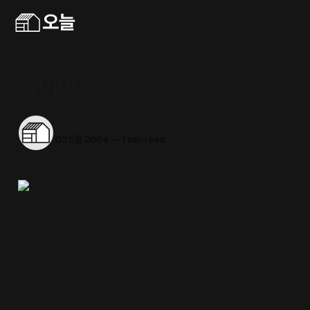
라이어
오늘의동네서점
02 5월 2004
—
1 min read
라이어
본 곳 : 주공공이
같이 본 사람 : 이강무
중요한 건 줄거리가 아니라, 그 결말이 아니라