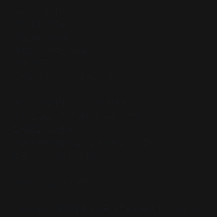
등급 : 18세 이상
상영시간 : 115분
제작년도 : 2004
개봉일 : 2004년 04월 23일
국가 : 한국
공식홈페이지 : www.liar2004.co.kr
연극을 각색해서 만들었다는 라이어.
두 집 살림을 하던 주인공이 뜻하지 않게
탈옥범을 잡으면서
자신의 이중생활이 들통날까 시작한 거짓말이
결국 모든 상황을 어렵게 만든다.
결국엔 진실을 말하지만…
* whoshe님에 의해서 게시물 이동되었습니다 (2004-05-