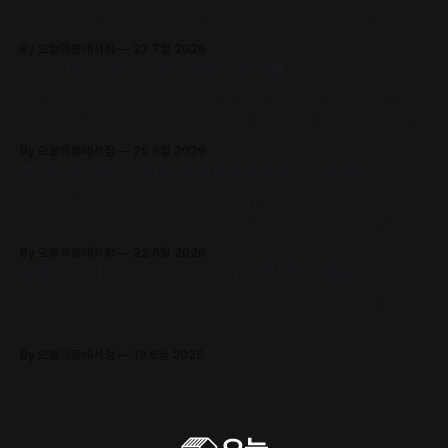
호승·이병률 시인 등 작가와 독자가 직접 만나 함께 어우러지는 문학 축
제로 초대합니다.
By 오늘의동네서점
27 7월 2026
서국도에서 만나는 전국 책방 24곳🏘️
어서오세요. 2026 서울국제도서전에서 전국의 개성 넘치는 동네책방
24곳의 책방지기들이 고유의 안목과 철학으로 큐레이션한 추천책을
만날 수 있어요.
By 오늘의동네서점
25 6월 2026
동네서점 ONLY, 머묾 세계문학의 특별한 선물📚
머묾 세계문학 〈자아 3부작〉 출간 기념 퍼스널 저널과 샘플 도서 세트
를 드립니다. (김보영, 요조, 정지우, 김선오 – 네 작가의 최신 에세이
수록)
By 오늘의동네서점
22 6월 2026
올해 서점가에 남은 가장 눈부시고 찬란한 기록🌿
타이완 서점대상 1위! 슬픔의 포말 위로 피어오르는 구원의 에피파니,
《해풍주점》
By 오늘의동네서점
18 6월 2026