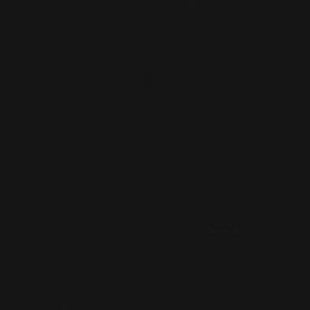
공형진과 그 등장인물들의 캐릭터와 대사들에 있다.
등장인물들이 자신들이 원하는 것만 보려하고,
결국 주인공의 그 거짓말들이 하나하나 꼬여가면서
그걸 보고 있는 나도 교묘한 거미줄에 걸려서
정신이 산란해 졌다.
어느것이 진실인가?
————————————* 별 셋반 -★★★☆
감독 : 김경형
주연 : 주진모, 송선미, 공형진, 손현주, 서영희
장르 : 코미디