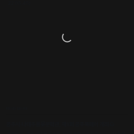
22 05:45)
READ MORE
공주시·나태주풀꽃문학관, 제1회 공주북페어 개최🌰
‘서점은 집, 책은 사람’을 주제로, 63개 출판사와 지역 서점, 나태주·정