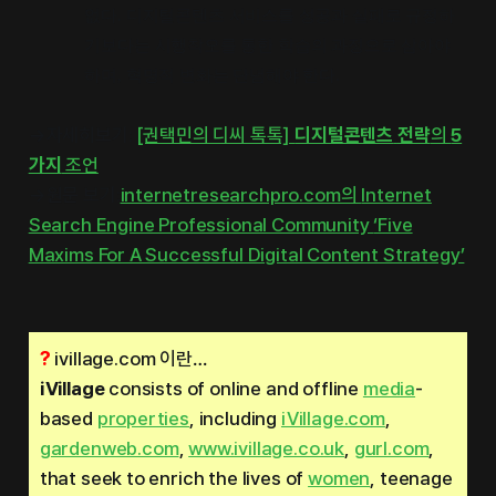
없다
.
디지털콘텐츠 서비스를 성공과 실패로 규정하
기보다는 시행착오를 통한 학습의 과정으로 삼아야
하며
,
혁명적 변화는 단념해야 한다
.
→자세히보기:
[권택민의 디씨 톡톡]
디지털콘텐츠
전략
의
5
가지
조언
→원문 보기:
internetresearchpro.com의
Internet
Search Engine Professional Community
‘Five
Maxims For A Successful Digital Content Strategy’
?
ivillage.com 이란…
iVillage
consists of online and offline
media
-
based
properties
, including
iVillage.com
,
gardenweb.com
,
www.ivillage.co.uk
,
gurl.com
,
that seek to enrich the lives of
women
, teenage