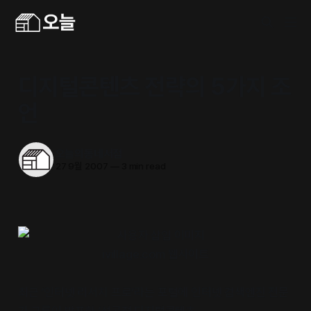
디지털콘텐츠 전략의 5가지 조
언
오늘의동네서점
27 9월 2007
—
3 min read
ivillage.com 웹사이트
최근
‘
인터넷 리서치 프로
’
라는 포털에 인터넷 검색엔진 전문
가 그룹이 발표한
‘
성공적 디지털콘텐츠