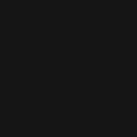
자서 모든 것을 다 하는 시대는 지났다
.
4.
콘텐츠는 한번 보고 버리는
(burn
& bury)
지식이 아니며
,
자신만이 유일한 콘텐츠 생산
자라는 사고를 버리라
.
*
생산된 콘텐츠는 소비자의 요구에 맞게 제공함으로
써 한번 사용한 것으로 가치를 잃는 것이 아니라 지속
적으로 활용할 수 있다
.
5.
실패란