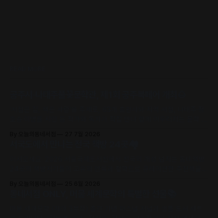
READ MORE
공주시·나태주풀꽃문학관, 제1회 공주북페어 개최🌰
‘서점은 집, 책은 사람’을 주제로, 63개 출판사와 지역 서점, 나태주·정
호승·이병률 시인 등 작가와 독자가 직접 만나 함께 어우러지는 문학 축
제로 초대합니다.
By 오늘의동네서점
27 7월 2026
서국도에서 만나는 전국 책방 24곳🏘️
어서오세요. 2026 서울국제도서전에서 전국의 개성 넘치는 동네책방
24곳의 책방지기들이 고유의 안목과 철학으로 큐레이션한 추천책을
만날 수 있어요.
By 오늘의동네서점
25 6월 2026
동네서점 ONLY, 머묾 세계문학의 특별한 선물📚
머묾 세계문학 〈자아 3부작〉 출간 기념 퍼스널 저널과 샘플 도서 세트