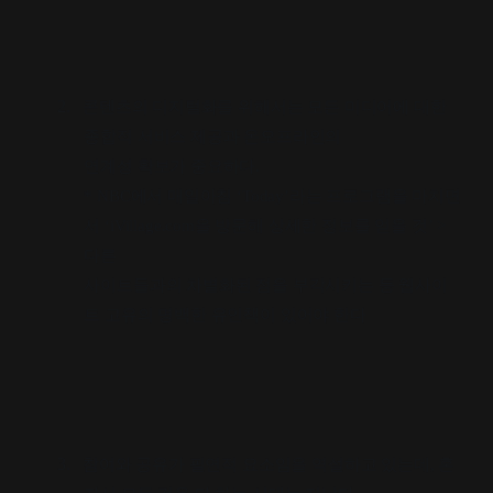
2.
콘텐츠의 디지털화를 위해서는 모든 미디어에 대한
종합적 서비스 제공과 온오프라인의
연계성 확보가 중요하다
.
* NBC
에서 매일아침
‘Today’
라는 프로그램을 마치면
서
‘iVillage.com
을 방문해 상세한 정보를 얻을 것
’ >
다른
사이트들과의 차별화된 점을 부각시키는
등 웹사이
트 고유의 명백한 유인책이 있어야 한다
3.
참여와 공유가 필연적 요소임을 역설하고 있는데
,
혼