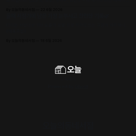
를 드립니다. (김보영, 요조, 정지우, 김선오 – 네 작가의 최신 에세이
수록)
By 오늘의동네서점
22 6월 2026
올해 서점가에 남은 가장 눈부시고 찬란한 기록🌿
타이완 서점대상 1위! 슬픔의 포말 위로 피어오르는 구원의 에피파니,
《해풍주점》
By 오늘의동네서점
18 6월 2026
구독하기
Powered by
Ghost
오늘의동네서점