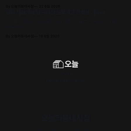
수록)
By 오늘의동네서점
22 6월 2026
올해 서점가에 남은 가장 눈부시고 찬란한 기록🌿
타이완 서점대상 1위! 슬픔의 포말 위로 피어오르는 구원의 에피파니,
《해풍주점》
By 오늘의동네서점
18 6월 2026
구독하기
Powered by
Ghost
오늘의동네서점
내 취향의 이웃을 만나세요.