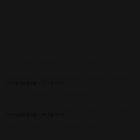
READ MORE
공주시·나태주풀꽃문학관, 제1회 공주북페어 개최🌰
‘서점은 집, 책은 사람’을 주제로, 63개 출판사와 지역 서점, 나태주·정
호승·이병률 시인 등 작가와 독자가 직접 만나 함께 어우러지는 문학 축
제로 초대합니다.
By 오늘의동네서점
27 7월 2026
서국도에서 만나는 전국 책방 24곳🏘️
어서오세요. 2026 서울국제도서전에서 전국의 개성 넘치는 동네책방
24곳의 책방지기들이 고유의 안목과 철학으로 큐레이션한 추천책을
만날 수 있어요.
By 오늘의동네서점
25 6월 2026
동네서점 ONLY, 머묾 세계문학의 특별한 선물📚
머묾 세계문학 〈자아 3부작〉 출간 기념 퍼스널 저널과 샘플 도서 세트
를 드립니다. (김보영, 요조, 정지우, 김선오 – 네 작가의 최신 에세이