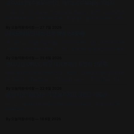
공주시·나태주풀꽃문학관, 제1회 공주북페어 개최🌰
‘서점은 집, 책은 사람’을 주제로, 63개 출판사와 지역 서점, 나태주·정
호승·이병률 시인 등 작가와 독자가 직접 만나 함께 어우러지는 문학 축
제로 초대합니다.
By 오늘의동네서점
27 7월 2026
서국도에서 만나는 전국 책방 24곳🏘️
어서오세요. 2026 서울국제도서전에서 전국의 개성 넘치는 동네책방
24곳의 책방지기들이 고유의 안목과 철학으로 큐레이션한 추천책을
만날 수 있어요.
By 오늘의동네서점
25 6월 2026
동네서점 ONLY, 머묾 세계문학의 특별한 선물📚
머묾 세계문학 〈자아 3부작〉 출간 기념 퍼스널 저널과 샘플 도서 세트
를 드립니다. (김보영, 요조, 정지우, 김선오 – 네 작가의 최신 에세이
수록)
By 오늘의동네서점
22 6월 2026
올해 서점가에 남은 가장 눈부시고 찬란한 기록🌿
타이완 서점대상 1위! 슬픔의 포말 위로 피어오르는 구원의 에피파니,
《해풍주점》
By 오늘의동네서점
18 6월 2026