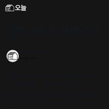
기업의 커뮤니티, 웹서비스 전
략
오늘의동네서점
21 7월 2004
웹서비스, 기업간의 커뮤니케이션 (SW전략정보팀 조성현)
http://pub.paran.com/whoshe/blog/10.pdf
온라인 커뮤니티를 이용한 브랜드 마케팅 전략(정보통신정책
16권 12호 전 연구원 오영식/ 책임연구원 김사혁)
http://pub.paran.com/whoshe/blog/1020041202.p